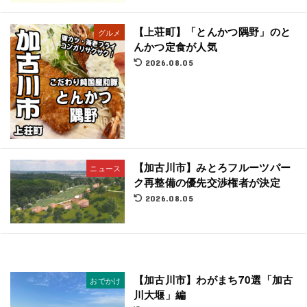
【上荘町】「とんかつ隅野」のと
グルメ
んかつ定食が人気
2026.08.05
【加古川市】みとろフルーツパー
ニュース
ク再整備の優先交渉権者が決定
2026.08.05
【加古川市】わがまち70選「加古
おでかけ
川大堰」編