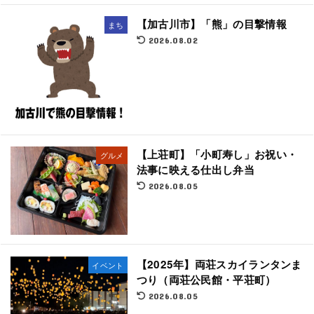
【加古川市】「熊」の目撃情報
まち
2026.08.02
【上荘町】「小町寿し」お祝い・
グルメ
法事に映える仕出し弁当
2026.08.05
【2025年】両荘スカイランタンま
イベント
つり（両荘公民館・平荘町）
2026.08.05