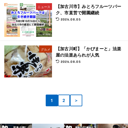
【加古川市】みとろフルーツパー
ニュース
ク、市直営で開園継続
2026.08.05
【加古川町】「かぴまーと」法楽
グルメ
屋の法楽あられが人気
2026.08.05
1
2
＞