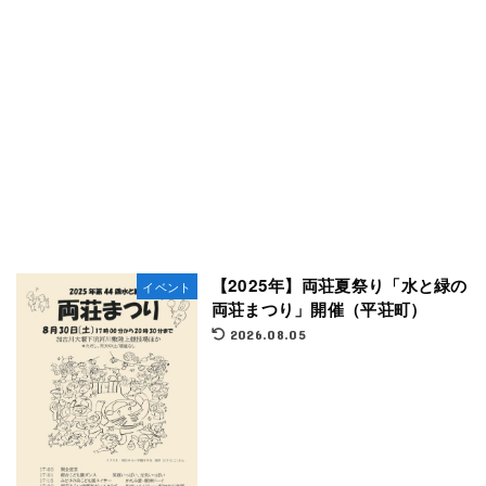
【2025年】両荘夏祭り「水と緑の
イベント
両荘まつり」開催（平荘町）
2026.08.05