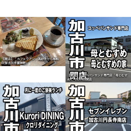
【開店】「カフェリアン」高砂市から移転
（加古川市新神野）
【閉店】コッペパンサンド専門店「母とむす
め」（5月3日閉店