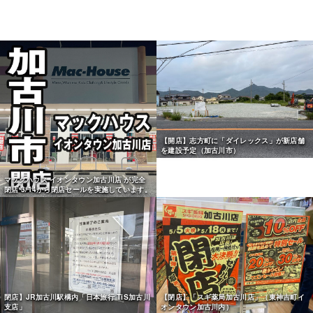
【開店】志方町に「ダイレックス」が新店舗
を建設予定（加古川市）
マックハウス イオンタウン加古川店 が完全
閉店 3/14から閉店セールを実施しています。
閉店】JR加古川駅構内「日本旅行 TiS加古川
【閉店】「スギ薬局加古川店」（東神吉町イ
支店」
オンタウン加古川内）