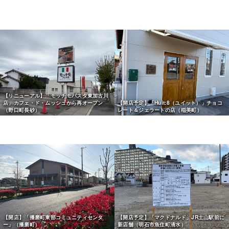
【リニューアル】「モッチモパスタ東加古川
店」カフェ・ド・ムッシュから再オープン
【開店予定】「Huit:8（ユイット）」チョコ
（野口町長砂）
レート＆ジェラートの店（稲美町）
【開店】「播磨町東部コミュニティセンタ
【開店予定】「マクドナルド」JR土山駅前に
ー」（播磨町）
新店舗（明石市魚住町清水）