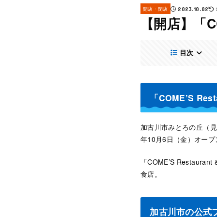
開店・閉店
2023.10.02
【開店】「COM
目次
「COME’S Re
加古川市みとろの丘（見土呂
年10月6日（金）オープ
「COME’S Resta
食店。
加古川市の公式