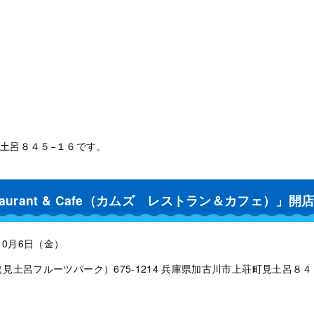
土呂８４５−１６です。
staurant & Cafe（カムズ レストラン＆カフェ）」開
10月6日（金）
見土呂フルーツパーク）675-1214 兵庫県加古川市上荘町見土呂８４