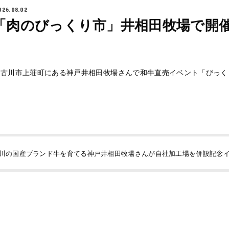
026.08.02
】「肉のびっくり市」井相田牧場で開
土）加古川市上荘町にある神戸井相田牧場さんで和牛直売イベント「びっ
川の国産ブランド牛を育てる神戸井相田牧場さんが自社加工場を併設記念