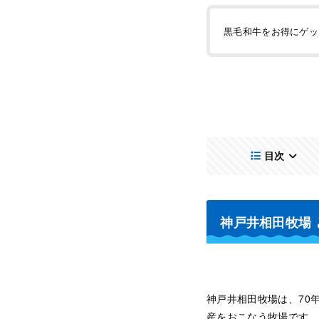
黒毛和牛をお得にゲッ
目次
神戸井相田牧場 
神戸井相田牧場は、70
産をおこなう牧場です。