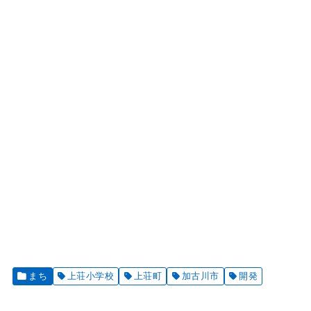
まち
上荘小学校
上荘町
加古川市
開発