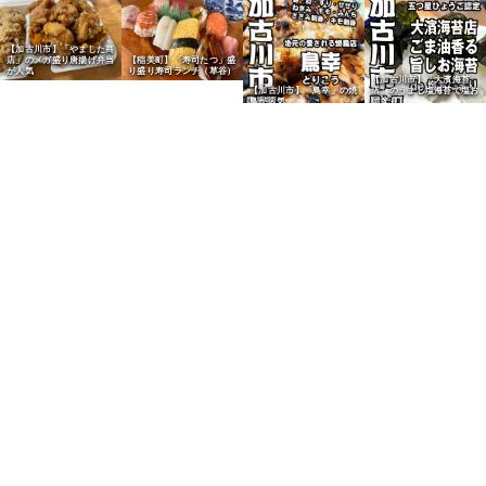
【加古川市】「やました商
【稲美町】「寿司たつ」盛
店」のメガ盛り唐揚げ弁当
り盛り寿司ランチ（草谷）
が人気
【加古川市】「大濱海苔
【加古川市】「鳥幸」の焼
店」のうまし塩海苔で塩お
鳥が人気
にぎり
【浜の宮】「ブンブカフ
【加古川市】「大濱海苔
【加古川市】「加古川楽
ェ」のスパイススープカレ
店」の海苔でとり釜飯おに
市」でかつめしの会のかつ
【加古川町】「ブルーパブ
ーが人気
ぎり
めしを実食
ブランカ」加古川麦酒醸造
所直営（人気のクラフトビ
ール）
【加古川市】「ぱふぱふ
【加古川市】「石窯パン工
【加古川町】「ニシカワパ
堂」のレーズン食パンが人
房マナレイア」の玉子焼き
【加古川市】「小春日和」
ン加古川駅店」の明太フラ
気
サンドが人気
のチョコパンが人気
ンスが人気
【加古川町】「ニシカワパ
【尾上町】給食パン「マル
【尾上町】給食パン「マル
ン加古川駅店」のチャレン
ヨシパン」のシュガートー
ヨシパン」のトンカツサン
ジセットが人気
ストが人気
ドが人気
【加古川市】「ベーカリー
パンダ」の金賞牛すじカレ
ーパンが人気