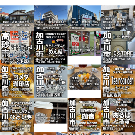
【開店】「BANZAI
【閉店】老舗「本場手打う
【開店】「創作居酒屋あい
【開店】「焼肉 雅」2025
Cafe&#038;bar en」（カ
どん釜吉」（高砂市美保
かキッチン」（JR東加古
年8月1日オープン（加古川
フェ＆バー・高砂市・JR
里）
川駅・加古川市平岡町）
市西神吉町岸）
宝殿駅北）
【開店】「サイゼリヤ イ
オン高砂店」（高砂市緑
快活CLUB 高砂店 が営業
丘）
終了 コート・ダジュール
【開店】「うどんと天ぷら
寺家町 コストコ商品取扱
高砂店 7月中旬オープン予
めん結」カフェドボンジュ
店 C-STORE が4/30（水）
定です。
ール跡に（尾上町安田）
閉店です。
【播磨町】カフェはりと
「CROQUER（クロ
ケ）」石ケ池公園内・週末
営業
【加古川町平野】「コメダ
【加古川市】アリオ加古川
【平荘町池尻】「Tea
珈琲店」のアイスコーヒー
「tote coffee」のカフェ
room den」珈琲の店が人
モーニングが人気
ラテが人気
気
【西脇市】「シネマコーヒ
ーロースターズ」（スペシ
ャルティ豆の焙煎店）
【加古川市】「ごはんカフ
【加古川市神吉町】
ェひといき」のホットサン
【加古川市】「自家焙煎
「CAFEあるばとろす」の
ドモーニングが人気
珈音」のモーニングが人気
モーニングが人気