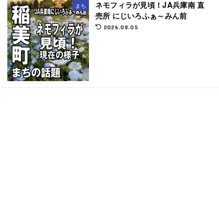
ネモフィラが見頃！JA兵庫南 直
まち
売所 にじいろふぁ～みん前
2026.08.05