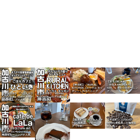
【加古川町木村】
【神吉町】「RURAL
「RELAXING CAFE
KITCHEN（ルーラル キッ
non」こだわりのモーニン
チン）」のモーニング
グ
【加古川市】「ごはんカフ
【加古川市】「RURAL
ェひといき」のホットサン
KITCHEN」のデカ盛りラ
ドモーニングが人気
ンチが人気
【稲美町】「カフェカプチ
【平荘町】「COSAZI
ーノ 稲美店」でモーニン
coffee 焙煎所」の珈琲豆
グ（中村）
が人気
【加古川市】「cafe de
LaLa」のいちごジャムト
ーストモーニングが人気