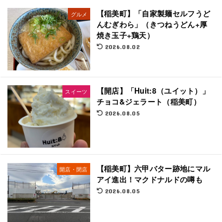
【稲美町】「自家製麺セルフうど
グルメ
んむぎわら」（きつねうどん+厚
焼き玉子+鶏天）
2026.08.02
【開店】「Huit:8（ユイット）」
スイーツ
チョコ&ジェラート（稲美町）
2026.08.05
【稲美町】六甲バター跡地にマル
開店・閉店
アイ進出！マクドナルドの噂も
2026.08.05