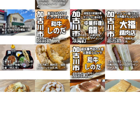
【小野市】「十三月の窓」
カフェ＆スイーツ（住吉
町）
【加古川市】「中華料理
龍」がYouTube番組で紹
介
【加古川市】「中華料理
【別府町】「和牛しのだ」
龍」の激辛サンラータンが
【志方町】「大福精肉店」
のチキンカツが人気
人気
のコロッケが人気
【食堂】「資さんうどん明
【加古川市】「スマイルの
石二見店」朝食モーニング
【志方町】精肉店「福良」
小鳥たち」のハムカツサン
定食（明石市）
のコロッケが人気
ドが人気
【別府町】「和牛しのだ」
のコロッケが人気
【尾上町】給食パン「マル
【加古川市】「ニシカワパ
【加古川市】「食パン本舗
【加古川市】「焼きたてパ
ヨシパン」のベーコンマヨ
ン」の看板商品「にしかわ
加古川総本店」のふわもち
ン工房 小春日和」の食パ
パンが人気
フラワー」
食パン
ンが人気
【尾上町】給食パン「マル
【加古川市】「Bakery
【加古川市】「ニシカワパ
ヨシパン」のカレーパンが
Cafe Bears」のハード食
【加古川市】「ニシカワパ
ン」の「コーヒーロール」
人気
パンが人気
ン」のクリームパンが人気
が人気