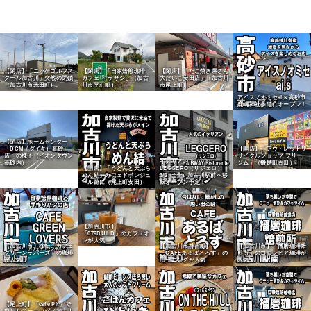
【閉店】「ニッケゴルフス
【閉店】「自家焙煎珈琲
【閉店】「たこ焼き屋さん
クール加古川」突然の閉鎖
カフェ ドゥ ザジ」（加古
大だいこ安田店」（加古川
（加古川市米田町）
川市平荘町）
市尾上町）
アイスノオミセai,s 高砂市
鹿嶋神社参道にオープン！
【閉店】ホームセンター
「DCM（ダイキ）高砂
【開店】「アウトレットリ
店」の様子（イオンタウン
サイクルショップ フリー
イタリアン
高砂内）
ジム」（播磨町古田）
【開店】「うどんと天ぷら
LEGGERO（リジェロ）
めん結」カフェドボンジュ
3/21（金）加古川駅前へ移
ール跡に（尾上町安田）
転オープン予定！
【加古川市】
「079BUILD」のカフェオ
レが人気
【加古川市】移転「カフェ
【加古川市神吉町】
【加古川市】「播磨珈琲焙
グリーンラバーズ」の珈琲
「CAFEあるばとろす」の
煎所」のコロンビア珈琲が
が人気
モーニングが人気
人気
【尾上町】「cafe Pit」で
楽しむモーニング（加古川