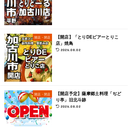
【開店】「とりDEビアーとりこ
開店・閉店
店」焼鳥
2026.08.02
【開店予定】薩摩郷土料理「ぢど
開店・閉店
り亭」旧北斗跡
2026.08.02