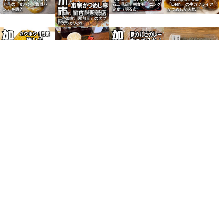
石二見店」朝食モーニング
アーの「食パン・惣菜パ
「Eden」の牛カツライス
定食（明石市）
ン」を購入
かつめしが人気
【加古川町】「本家かつめ
し亭加古川駅前店」のダブ
ルカツが人気
【グルメ】高砂市荒井町
「豚骨武将 優」の魚介豚
【野口町北野】ヤマダスト
骨ラーメンを実食レポー
アーの「上ちりめん」を購
ト！
入
【加古川市】「和牛うら
【加古川市】「丸福精肉
い」の豚カルビでカレーを
店」の串いもが人気
調理
【尾上町】給食パン「マル
【加古川市】「ニシカワパ
【尾上町】給食パン「マル
ヨシパン」のクリームシチ
ン」の黒糖ピーナツサンド
ヨシパン」のキャラメルク
ューパンが人気
が人気
リームパンが人気
【加古川市】「ベーカリー
パンダ」の金賞牛すじカレ
ーパンが人気
【加古川市】「石窯パン工
【加古川市】「食パン本舗
【加古川市】「石窯パン工
房マナレイア」の玉子焼き
加古川総本店」のふわもち
房マナレイア」のカレーパ
サンドが人気
食パン
ンが人気
【加古川市】「ベーカリー
パンダ」のチョコクリーム
パンが人気
【東加古川】「不二家 東
【加古川市】「手作りチー