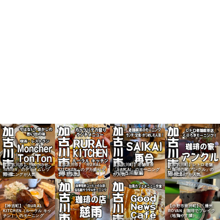
【加古川市】「Moncher
【加古川市】「RURAL
【加古川町】老舗喫茶
【加古川町】レトロ老舗
TonTon」のデミオムレツ
KITCHEN」のデカ盛りラ
「SAIKAI」のモーニング
「珈琲の家 アンクル」の
モーニングが人気
ンチが人気
が人気
モーニングが人気
【神吉町】「RURAL
【小野市垂井町】「播州
KITCHEN（ルーラル キッ
ROVAN」珈琲でブレイク
チン）」のモーニング
（地鶏やす隣）
【加古川市】「Good