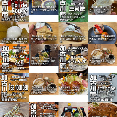
【開店】「Huit:8（ユイッ
【加古川市】「播磨奉菓匠
ト）」チョコ&#038;ジェ
六萬石」の播磨もようが人
ラート（稲美町）
気
【加古川市】「和菓子
【加古川市】「Epi de
&#038;喫茶 三河屋」の生
Rouge」のケーキが人気
麩饅頭が人気
【加古川町】「大乃いづみ
【加古川市】「patisserie
【加古川市】「播磨奉菓匠
【平荘町】老舗「御菓子司
屋」の鶴林寺太子もなかが
Le grandit」のケーキが人
六萬石」の加古まろんが人
秀月堂」のかしわ餅が人気
人気
気
気
【明石市】「Gasse（ガッ
【加古川町】「カフェカプ
セ）」JR土山駅北・自家
チーノ加古川店」のモーニ
焙煎珈琲のカフェ
ングが人気
【加古川市】「Wood
【加古川市尾上町】「喫
Cafe 人と木」の夏野菜カ
茶・軽食ぶらんか」のモー
レーが人気
ニングが人気
【別府町】「Cafe
【加古川町】「カフェカプ
restaurant CHECK（チェ
チーノ加古川店」のモーニ
ック）」のモーニング
ングが人気
【平荘町池尻】「Tea
【加古川市】アリオ加古川
room den」珈琲の店が人
「tote coffee」のカフェ
気
ラテが人気
【食堂】「資さんうどん明
【野口町北野】ヤマダスト
【加古川市】老舗