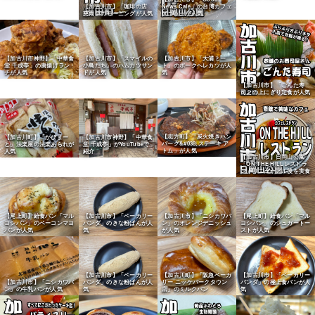
【加古川市】「珈琲の店
News Cafe」の台湾カフェ
慈雨」のモーニングが人気
メニューが人気
【加古川市神野】「中華食
【加古川市】「スマイルの
【加古川市】「大浦ミー
堂 千成亭」の唐揚げラン
小鳥たち」のハムカツサン
ト」のポークヘレカツが人
チが人気
ドが人気
気
【加古川市】「ごんた寿
司」の上にぎり定食が人気
【志方町】「炭火焼きハン
【加古川町】「かぴまー
【加古川市神野】「中華食
バーグ&#038;ステーキ ア
と」法楽屋の法楽あられが
堂 千成亭」がYouTubeで
トム」が人気
人気
紹介
【加古川市】日岡山公園
「ON THE HILLレストラ
ン」リニューアル後を実食
【尾上町】給食パン「マル
【加古川市】「ベーカリー
【加古川市】「ニシカワパ
【尾上町】給食パン「マル
ヨシパン」のベーコンマヨ
パンダ」のきな粉ぱんが人
ン」のオレンジデニッシュ
ヨシパン」のシュガートー
パンが人気
気
が人気
ストが人気
【加古川市】「ベーカリー
【加古川町】「阪急ベーカ
【加古川市】「ベーカリー
【加古川市】「ニシカワパ
パンダ」のきな粉ぱんが人
リー ニッケパークタウン
パンダ」の極上食パンが人
ン」の牛乳パンが人気
気
店」のミルクパン
気