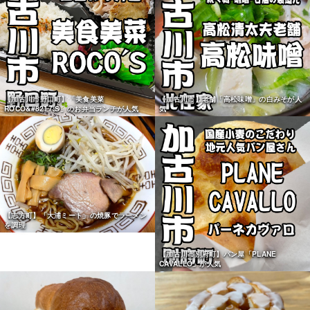
【加古川市野口町】「美食美菜
【加古川市】老舗「高松味噌」の白みそが人
ROCO&#8217;S」のお弁当ランチが人気
気
【志方町】「大浦ミート」の焼豚でラーメン
を調理
【加古川市別府町】パン屋「PLANE
CAVALLO」が人気