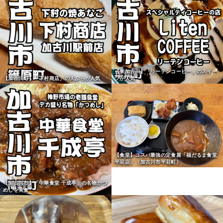
【東加古川】「リーテンコーヒー」のスイー
【加古川町】「下村商店」の天ぷらが人気
ツが人気
【食堂】コスパ最強の定食屋「福だるま食堂
平荘店」（加古川市平荘町）
【加古川市】「中華食堂 千成亭」の名物かつ
めしを実食