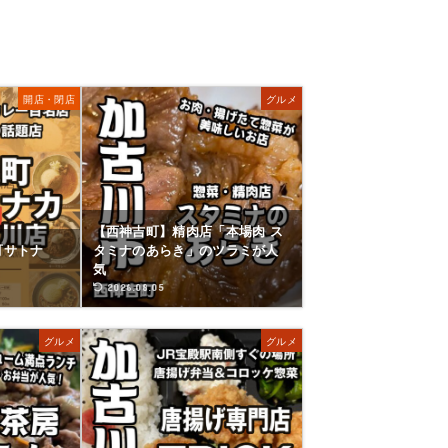
開店・閉店
グルメ
【西神吉町】精肉店「本場肉 ス
町サトナ
タミナのあらき」のツラミが人
）
気
2026.08.05
グルメ
グルメ