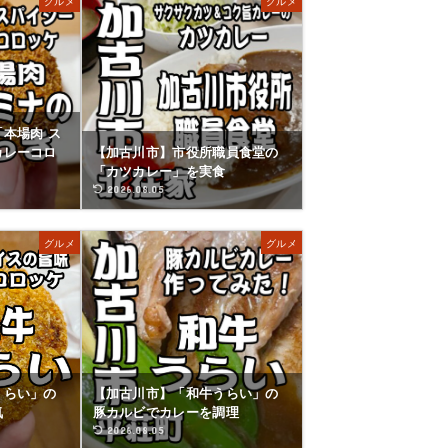
グルメ
グルメ
本場肉 ス
カレーコロ
【加古川市】市役所職員食堂の
「カツカレー」を実食
2026.08.05
グルメ
グルメ
うらい」の
【加古川市】「和牛うらい」の
気
豚カルビでカレーを調理
2026.08.05