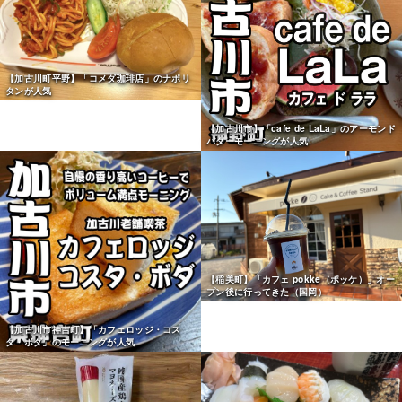
【加古川町平野】「コメダ珈琲店」のナポリ
タンが人気
【加古川市】「cafe de LaLa」のアーモンド
バターモーニングが人気
【稲美町】「カフェ pokke（ポッケ）」オー
プン後に行ってきた（国岡）
【加古川市神吉町】「カフェロッジ・コス
タ・ボダ」のモーニングが人気