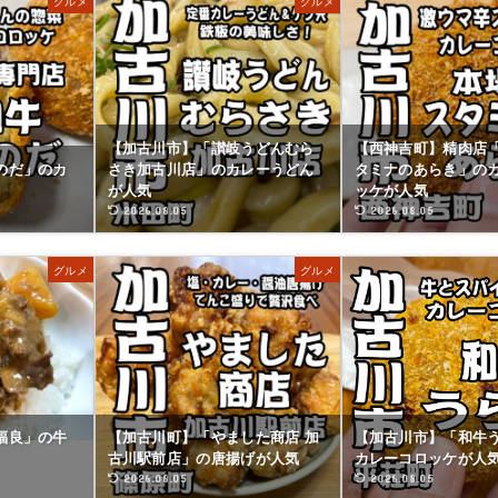
グルメ
グルメ
【加古川市】「讃岐うどんむら
【西神吉町】精肉店「
のだ」のカ
さき加古川店」のカレーうどん
タミナのあらき」の
が人気
ッケが人気
2026.08.05
2026.08.05
グルメ
グルメ
福良」の牛
【加古川町】「やました商店 加
【加古川市】「和牛
古川駅前店」の唐揚げが人気
カレーコロッケが人
2026.08.05
2026.08.05