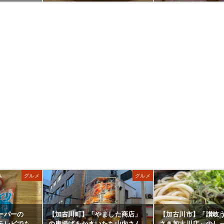
グルメ
グルメ
ーパーの
【加古川町】「やました商店」
【加古川市】「讃岐
テレビでも
の唐揚げをかまいたち山内さん
さき加古川店」のし