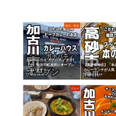
開店・閉店
カレーハウス ガナパティ が2/1
（土）加古川町友沢にオープン
【高砂市神爪】「本
しています！
カレーランチが人気
2026.08.05
2026.08.05
グルメ