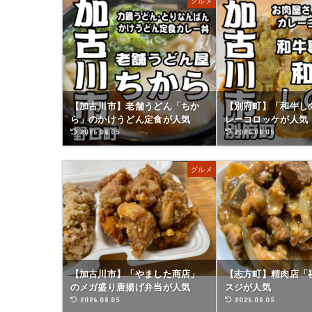
グルメ
【加古川市】老舗うどん「ちか
【別府町】「和牛し
ら」のかけうどん定食が人気
レーコロッケが人気
2026.08.05
2026.08.05
グルメ
【加古川市】「やました商店」
【志方町】精肉店「
のメガ盛り唐揚げ弁当が人気
スジが人気
2026.08.05
2026.08.05