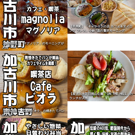
【平岡町】「キャサリンの店 カフェ＆ダイニ
ング ブレス」小鉢7皿の贅沢モーニング
【加古川市】「マグノリア」のモーニングが
人気
【加古川市】日岡山公園「ON THE HILL」の
ランチが人気
【加古川市】「Cafeビオラ」の焼きたてパン
が人気