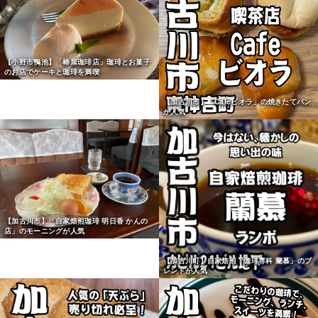
【小野市鴨池】「椿屋珈琲店」珈琲とお菓子
のお店でケーキと珈琲を満喫
【加古川市】「Cafeビオラ」の焼きたてパン
が人気
【加古川市】「自家焙煎珈琲 明日香 かんの
店」のモーニングが人気
【加古川町】自家焙煎「珈琲専科 蘭慕」のブ
レンドが人気