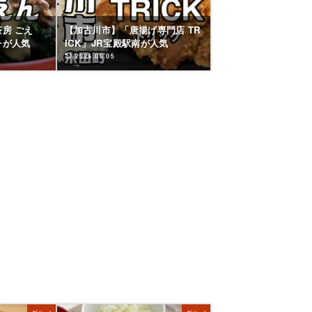
房 ごえ
【加古川市】「唐揚げ専門店 TR
チが人気
ICK」JR宝殿駅南が人気
2026.08.05