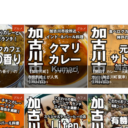
グルメ
グルメ
の香り」の
【加古川町】「クマリカレー」
【開店】カレー「元
市役所近くが人気
カ」（加古川町粟津
2026.08.05
2026.08.05
グルメ
カフェ