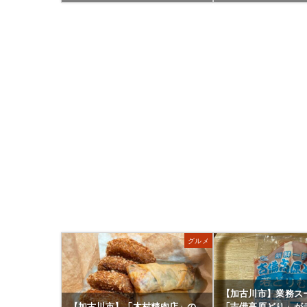
グルメ
【加古川市】業務ス
【加古川市】「木村精肉店」の
「吉備高原どり」が