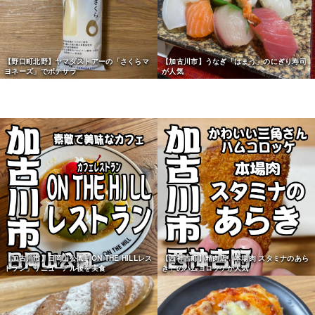
【野口町北野】ヤマダストアーの「さくらマ
【加古川市】うなぎ「はまう」のにぎり寿司
ヨネーズ」でポテサラ
が人気
【加古川市】日岡山公園「ON THE HILLレス
【西神吉町】精肉店「本場肉 スタミナのあら
トラン」リニューアル後を実食
き」のハムコロッケが人気