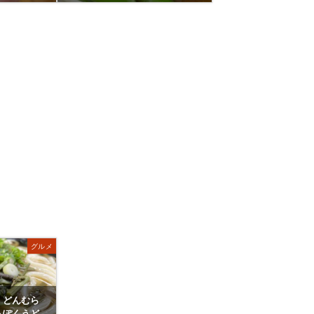
グルメ
うどんむら
っぽくうど