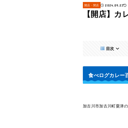
開店・閉店
2024.09.23
【開店】カ
目次
食べログカレー
加古川市加古川町粟津の