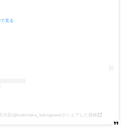
amで見る
店(@satonaka_kakogawa)がシェアした投稿