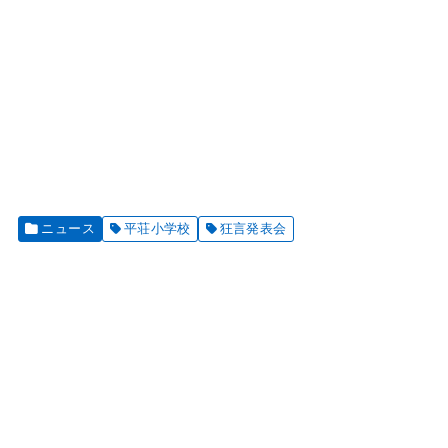
ニュース
平荘小学校
狂言発表会