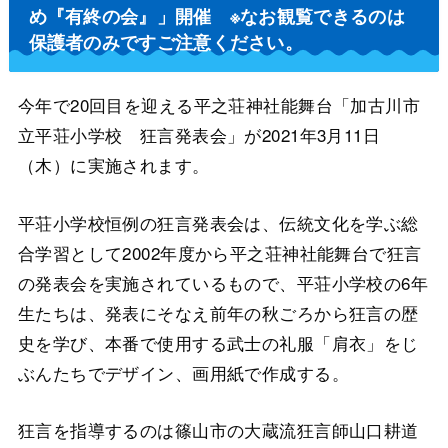
め『有終の会』」開催 ※なお観覧できるのは
保護者のみですご注意ください。
今年で20回目を迎える平之荘神社能舞台「加古川市
立平荘小学校 狂言発表会」が2021年3月11日
（木）に実施されます。
平荘小学校恒例の狂言発表会は、伝統文化を学ぶ総
合学習として2002年度から平之荘神社能舞台で狂言
の発表会を実施されているもので、平荘小学校の6年
生たちは、発表にそなえ前年の秋ごろから狂言の歴
史を学び、本番で使用する武士の礼服「肩衣」をじ
ぶんたちでデザイン、画用紙で作成する。
狂言を指導するのは篠山市の大蔵流狂言師山口耕道