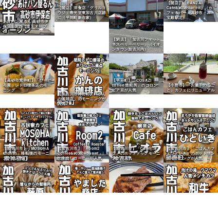
【開店】「BANZAI
【開店】洋食店「グリルヨ
Cafe&#038;bar en」（カ
ウジ」春光堂東加古川店跡
フェ＆バー・高砂市・JR
に（平岡町新在家）
宝殿駅北）
あげパン屋るん 高砂市伊
保店 3/29（土）オープ
ン！
【閉店】「加古川フィット
ネスベリーベリー」（イオ
ンタウン加古川内）
【高砂市荒井町】「びーど
【平荘町】「COSAZI
ろ屋」レトロ喫茶店のモー
【小野市】「お菓子のしご
coffee 焙煎所」のコロン
ニング
と」カフェにリニューアル
ビア豆が人気
【加古川市神野町】「かん
の珈琲店」のモーニングが
人気
【加古川市】「MOSOHA
【加古川市】「Room2
【加古川市】「Cafeビオ
【加古川市】「ごはんカフ
kitchen」移転後のモーニ
Coffee&#038;Roaster」
ラ」のホットドックモーニ
ェひといき」のホットサン
ングが人気
の水出しコーヒーが人気
ングが人気
ドモーニングが人気
【加古川市】「大福精肉
店」の国産牛アミ焼で焼肉
【加古川町】「やました商
【加古川町】老舗「萩原製
店 加古川駅前店」の唐揚
【加古川市】「和牛うら
麺所」の細うどん麺が人気
げが人気
い」のミンチカツが人気