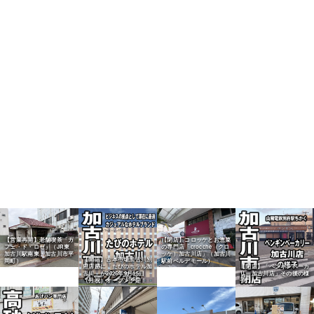
【営業再開】老舗喫茶「カ
【閉店】コロッケとお惣菜
フェ・ド・ロゼ」（JR東
の専門店「crocche（クロ
加古川駅南東・加古川市平
ッケ）加古川店」（加古川
【開店】古本市場加古川別
岡町）
駅前ベルデモール）
府店跡に「たびのホテル加
【閉店】「ペンギンベーカ
古川」が2025年9月15日
リー加古川店」その後の様
（月祝）オープン予定！
子