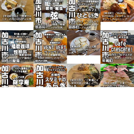
【神吉町】「RURAL
【平荘町中山】「喫茶マロ
KITCHEN（ルーラル キッ
ニエ」のモーニングが人気
チン）」のモーニング
【加古川市】「ごはんカフ
【加古川市】「喫茶・軽食
ェひといき」のホットサン
弦」のモーニングが人気
ドモーニングが人気
【東神吉町】「ごはん屋
はれいろ」のモーニングが
人気
【加古川市】「播磨珈琲焙
【加古川市】老舗喫茶
【東加古川】「カフェクレ
煎所」のコロンビア珈琲が
「VENT VERT」のモーニ
シェール」のスイーツが人
人気
ングが人気
気
【加古川市】「三豊麺イオ
ン加古川店」の黒とんこつ
【加古川市】「大浦ミー
が人気
ト」の牛バラで焼肉
【西神吉町】精肉店「本場
【加古川市】そば処「桃李
肉 スタミナのあらき」の
庵」のひる御膳が人気
メンチカツが人気
【尾上町】「にっこにこ弁
【加古川市】「ローザ明石
当」でテイクアウトランチ
風タコ焼」のたこ焼きが人
（加古川市）
気
【加古川市】「和牛うら
【東加古川】「さつまラー
い」の焼豚ロースでラーメ
メン東加古川店」のとんこ
ンを調理
つ塩が人気