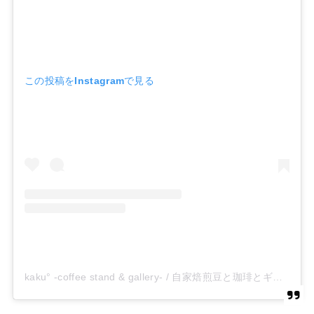
この投稿をInstagramで見る
kaku° -coffee stand & gallery- / 自家焙煎豆と珈琲とギャラリー時々焼き菓子/兵庫県加古川市(@kakudocoffeegallery)がシェアした投稿
ㅤㅤㅤㅤㅤㅤㅤㅤㅤㅤㅤㅤㅤ