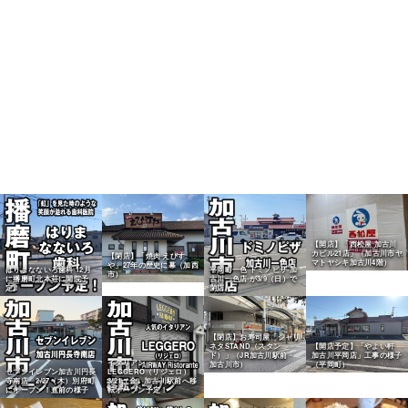
【開店】「西松屋 加古川
カピル21店」（加古川市ヤ
【閉店】「焼肉 えびす
マトヤシキ加古川4階）
や」27年の歴史に幕（加西
はりまなないろ歯科 12月
平岡町一色 ドミノピザ 加
市）
に播磨町北本荘に開院予
古川一色店 が3/9（日）で
定！
閉店
【閉店】お寿司屋「シャリ
ネタSTAND（スタン
【開店予定】「やよい軒
ド）」（JR加古川駅前・
加古川平岡店」工事の様子
イタリアン
加古川市）
（平岡町）
セブンイレブン加古川円長
LEGGERO（リジェロ）
寺南店 2/27（木）別府町
3/21（金）加古川駅前へ移
にオープン！直前の様子
転オープン予定！