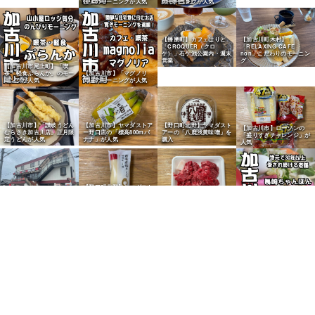
弦」のモーニングが人気
のモーニングが人気
【播磨町】カフェはりと
【加古川町木村】
「CROQUER（クロ
「RELAXING CAFE
ケ）」石ケ池公園内・週末
non」こだわりのモーニン
営業
グ
【加古川市尾上町】「喫
茶・軽食ぶらんか」のモー
【加古川市】「マグノリ
ニングが人気
ア」のモーニングが人気
【加古川市】「讃岐うどん
【加古川市】ヤマダストア
【野口町北野】ヤマダスト
【加古川市】ローソンの
むらさき加古川店」正月限
ー野口店の「標高800mバ
アーの「八鹿浅黄味噌」を
「盛りすぎチャレンジ」が
定うどんが人気
ナナ」が人気
購入
人気
【野口町北野】ヤマダスト
【加古川市】「北義」のコ
アーの「さくらマヨネー
【別府町】「和牛しのだ」
ロッケは大人気で売り切れ
ズ」でポテサラ
の和牛肉じゃが用が人気
【加古川市】長崎ちゃんぽ
ん「ながやん」が人気
【加古川市】「ベーカリー
【加古川市】「ベーカリー
【加古川市】「石窯パン工
パンダ」のきな粉ぱんが人
パンダ」のクリームぱんが
【加古川市】「ニシカワパ
房マナレイア」のカレーパ
気
人気
ン」のクリームパンが人気
ンが人気