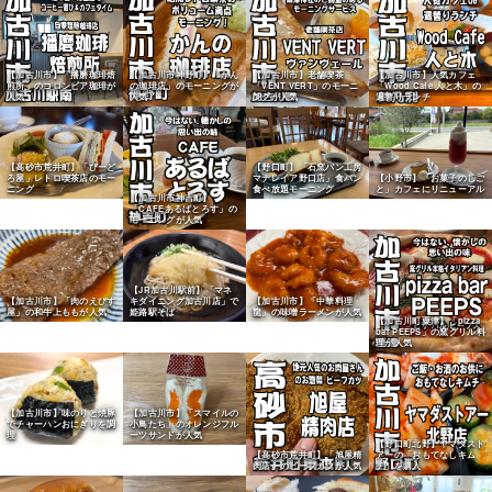
【加古川市】「播磨珈琲焙
【加古川市神野町】「かん
【加古川市】老舗喫茶
【加古川市】人気カフェ
煎所」のコロンビア珈琲が
の珈琲店」のモーニングが
「VENT VERT」のモーニ
「Wood Cafe 人と木」の
人気
人気
ングが人気
週替りランチ
【高砂市荒井町】「びーど
【野口町】「石窯パン工房
ろ屋」レトロ喫茶店のモー
マナレイア野口店」食パン
【小野市】「お菓子のしご
ニング
食べ放題モーニング
と」カフェにリニューアル
【加古川市神吉町】
「CAFEあるばとろす」の
モーニングが人気
【JR加古川駅前】「マネ
キダイニング加古川店」で
【加古川市】「肉のえびす
【加古川市】「中華料理
姫路駅そば
屋」の和牛上ももが人気
龍」の味噌ラーメンが人気
【加古川町粟津】「pizza
bar PEEPS」の窯グリル料
理が人気
【加古川市】味のりと焼豚
【加古川市】「スマイルの
でチャーハンおにぎりを調
小鳥たち」のオレンジフル
理
ーツサンドが人気
【野口町北野】ヤマダスト
【高砂市荒井町】「旭屋精
アーの「おもてなしキム
肉店」のビーフカツが人気
チ」を購入