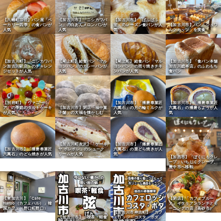
【八幡町宗佐】パン屋「ベ
【加古川市】「ニシカワパ
【加古川市】「ぱふぱふ
【加古川市】パン「シュワ
ーカリー四季」の食パンが
ン」の白あんメロンパンが
堂」のレーズン食パンが人
ルツカッツ」を実食
人気
人気
気
【加古川町】「ニシカワパ
【尾上町】給食パン「マル
【尾上町】給食パン「マル
【加古川市】「食パン本舗
ン加古川駅店」のチャレン
ヨシパン」のカレーパンが
ヨシパン」の照り焼きチキ
加古川総本店」のふわもち
ジセットが人気
人気
ンパンが人気
食パン
【別府町】「ヴァニーリ
【加古川市】「播磨奉菓匠
【加古川市】「播磨奉菓匠
ア」の季節のタルトケーキ
【加古川市】閉店「福中菓
六萬石」の月の輪ミルクが
六萬石」の播磨もようが人
が人気
子舗」の大福を懐かしむ
人気
気
【加古川町友沢】「ケーキ
【加古川市】「播磨奉菓匠
【加古川市】「播磨奉菓匠
ヤ ポレポレ」のシューク
六萬石」の栗どら焼きが人
六萬石」のどら焼きが人気
リームが人気
気
【加西市】「ぼくにもクレ
ープ」いちじくクレープ、
豊中市へ移転
【東加古川】「Cafe
【閉店】「カフェブルー
Haroo（カフェハル）」韓
ノ」イタリアンランチとモ
国カフェ（野口町野口）
ーニングの店（高砂市）
【加古川市神吉町】「カフ
【加古川市】「喫茶・軽食
ェロッジ・コスタ・ボダ」