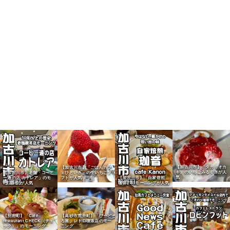
【加古川市】「タカミオカ
【加古川市】「ごはんカフ
キ」のいちごみるく氷が人
ェひといき」の生いちごソ
【加古川市】老舗「コーヒ
気
フトが人気
ー通の店 カトレア」のモ
【加古川市】「自家焙煎
ーニングが人気
珈音」のモーニングが人気
【別府町】「Cafe
【高砂市荒井町】「びーど
restaurant CHECK（チェ
ろ屋」レトロ喫茶店のモー
ック）」のモーニング
ニング
【加古川市】「Good