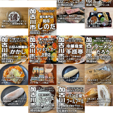
News Cafe」の台湾カフェ
【加古川市】「ロビンフッ
メニューが人気
ト」のモーニングが人気
【志方町】精肉店「福良」
の厚切りやわらか焼肉が人
気
【食堂】「資さんうどん明
【野口町北野】ヤマダスト
石二見店」朝食モーニング
アーの「八鹿浅黄味噌」を
定食（明石市）
購入
【別府町】「和牛しのだ」
のハムコロッケが人気
【加古川市】老舗「お好み
【野口町北野】ヤマダスト
【加古川市】「中華食堂
【加古川市】「ラーメンた
焼専科 かかし」のオムそ
アーの「おもてなしキム
千成亭」の名物かつめしを
ろう加古川店」の味玉らー
ばが人気
チ」を購入
実食
めんが美味
【加古川市】「Bakery
【平岡町新在家】人気パン
【加古川市】「ベーカリー
Cafe Bears」のピザパン
店「パン工房フールフー
パンダ」のきな粉ぱんが人
【加古川市】「ニシカワパ
が人気
ル」の食パンが絶品
気
ン」のバッファローが人気
【加古川市】「ベーカリー
【尾上町】給食パン「マル
ぱん・DA」の揚げたてシ
ヨシパン」のキャラメルク
ュガーぱんが人気
リームパンが人気
【加古川市】「ベーカリー
【平岡町新在家】「パン工
パンダ」のチョコクリーム
房フールフール」の明太ポ
パンが人気
テトフィセルが人気