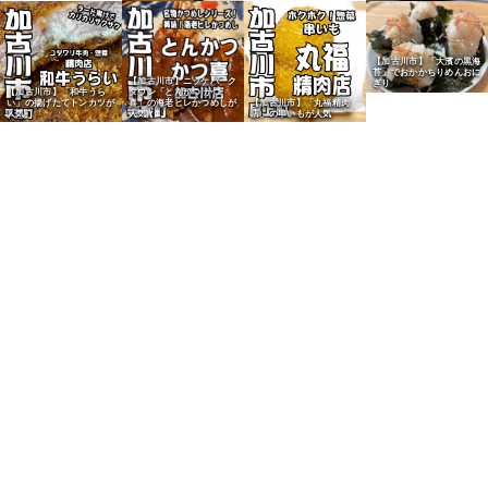
【加古川市】「大濱の黒海
苔」でおかかちりめんおに
【加古川市】ニッケパーク
ぎり
【加古川市】「和牛うら
タウン「とんかつ かつ
い」の揚げたてトンカツが
喜」の海老ヒレかつめしが
【加古川市】「丸福精肉
人気
人気
店」の串いもが人気
【加古川市】丸亀製麺1号
【野口町北野】ヤマダスト
【加古川市】「大濱の黒海
店のうどん弁当が人気
アーの「かけちー」が人気
苔」でプルコギおにぎり
【平荘町】隠れ弁当屋「陽
だまり家」が人気
【加古川市】「ベーカリー
【加古川市】「ぱふぱふ
【加古川市】「ぱふぱふ
ぱん・DA」の揚げたてシ
堂」のプレーン食パンが人
堂」のレーズン食パンが人
ュガーぱんが人気
気
気
【平岡町新在家】「パン工
房フールフール」の明太ポ
テトフィセルが人気
【加古川市】「ぱふぱふ
【加古川市】「石窯パン工
【加古川市】「ベーカリー
堂」のプレーン食パンが人
房マナレイア」のハード食
【加古川市】「ニシカワパ
パンダ」のたまごサンドが
気
パンが人気
ン」のクリームパンが人気
人気