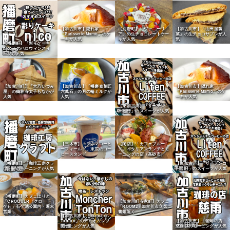
【加古川市】隠れ家
【別府町】「ヴァニーリ
【加古川市】「山田屋製
「Patisserie Momo」のケ
ア」の生チョコレートケー
菓」の生チョコサブレが人
ーキが人気
キが人気
気
【播磨町】「彩りケーキ
nico」のハロウィンスイ
ーツが人気
【加古川町】「大乃いづみ
【加古川市】「播磨奉菓匠
【加古川市】隠れ家
屋」の鶴林寺太子もなかが
六萬石」の月の輪ミルクが
「Patisserie Momo」のケ
人気
人気
ーキが人気
【東加古川】「リーテンコ
ーヒー」のスイーツが人気
【三木市】「シネマコーヒ
【閉店】「カフェブルー
ーフィールド」末広のコー
ノ」イタリアンランチとモ
ヒースタンド
ーニングの店（高砂市）
【播磨町】「珈琲工房クラ
【東加古川】「リーテンコ
フト」のモーニングが人気
ーヒー」のスイーツが人気
【播磨町】カフェはりと
「CROQUER（クロ
【加古川町寺家町】カフェ
ケ）」石ケ池公園内・週末
「ROOM2」加古川市立図
営業
書館近く
【加古川市】「Moncher
TonTon」のデミオムレツ
【加古川市】「珈琲の店
モーニングが人気
慈雨」のモーニングが人気