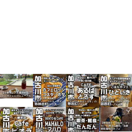
【小野市】「お菓子のしご
と」カフェにリニューアル
【加古川市神吉町】「カフ
【加古川市神吉町】
【加古川市】「ごはんカフ
ェロッジ・コスタ・ボダ」
「CAFEあるばとろす」の
ェひといき」のホットサン
のモーニングが人気
モーニングが人気
ドモーニングが人気
【明石市】「Gasse（ガッ
セ）」JR土山駅北・自家
【加古川市】
焙煎珈琲のカフェ
【加古川市】「Cafeビオ
「BENTO&#038;CAFE
【加古川市】昭和レトロ