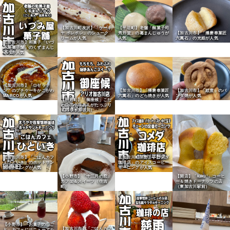
【加古川町友沢】「ケーキ
【平荘町】老舗「御菓子司
ヤ ポレポレ」のシューク
秀月堂」の葛まんじゅうが
【加古川市】「播磨奉菓匠
リームが人気
人気
六萬石」の光姫が人気
【加古川市】和菓子「いづ
み屋菓子舗」のくずまんじ
ゅうが人気
【加古川市】「ロゼッテ
ン」のプチケーキかこがわ
【加古川市】「播磨奉菓匠
【加古川市】「紋度」のパ
MARCOが人気
六萬石」のどら焼きが人気
ンダ焼が人気
【別府町】「御座候」こだ
わりの小豆あんがたっぷり
（アリオ加古川）
【加古川市】「ごはんカフ
【加古川町平野】「コメダ
ェひといき」のホットサン
珈琲店」のアイスコーヒー
ドモーニングが人気
モーニングが人気
【小野市】「十三月の窓」
【開店】「kaku°」コーヒ
カフェ＆スイーツ（住吉
ー＆焼きドーナッツの店
町）
（東加古川駅前）
【小野市】「お菓子のしご
【加古川市】「ごはんカフ
と」カフェにリニューアル