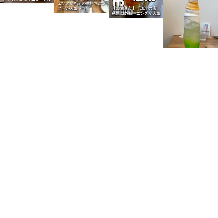
ェひといき」の生いちごソ
フトが人気
【加古川市】「珈琲の店
慈雨」のモーニングが人気
【加古川市】「ごはんカフ
ェひといき」のくりーむソ
ーダが人気
【西神吉町】「とりのほね
【野口町北野】ヤマダスト
加古川店」の特製中華そば
アーの「食パン・惣菜パ
が人気
ン」を購入
【加古川市】「大濱海苔
【加古川市】「大濱海苔
店」の海苔でいかなご釘煮
店」のうまし塩海苔で塩お
おにぎり
にぎり
【加古川市】「鶏二三」加
【別府町】グリーンマート
古川ヤマトヤシキ店のひね
のミスドでピエールマルコ
ぽんが人気
リーニ全種入手
【加古川市尾上町】「おか
ず家丸福」ミンチカツ・焼
【加古川市】「大濱海苔
き鳥・コロッケが人気
店」の海苔でツナマヨおに
ぎり