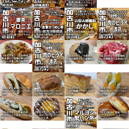
ラ」のホットドックモーニ
MAHALO」のかつめしが
「喫茶・軽食 だんだん」
ングが人気
人気
のモーニングが人気
【加古川市】「喫茶マロニ
【加古川町】「本家かつめ
【加古川市】老舗「お好み
【志方町】「肉のヒライ本
エ」のデカ盛りランチが人
し亭加古川駅前店」のダブ
焼専科 かかし」のオムそ
店」の自家製コロッケが絶
気
ルカツが人気
ばが人気
品
【加古川市】「北京料理
【加古川市】「大濱海苔
【加古川市】「丸福精肉
夜来香」で老舗中華のボリ
店」の海苔でとり釜飯おに
店」の国産牛こま焼肉が人
ューム定食（野口町北野）
ぎり
気
【志方町】「肉のヒライ本
店」の自家製コロッケが絶
品
【尾上町】給食パン「マル
【加古川市】「ニシカワパ
【加古川市】「スマイルの
ヨシパン」のカレーパンが
【加古川市】「ニシカワパ
ン」の黒糖ピーナツサンド
小鳥たち」のフルーツサン
人気
ン」のクリームパンが人気
が人気
ドが人気
【加古川市】「小春日和」
【加古川市】「ニシカワパ
【加古川町】「阪急ベーカ
のボロニャと枝豆パンが人
ン」のマンゴーチョコデニ
リー ニッケパークタウン
気
ッシュが人気
店」のミルクパン
【尾上町】給食パン「マル
ヨシパン」のマヨ唐揚げパ
ンが人気