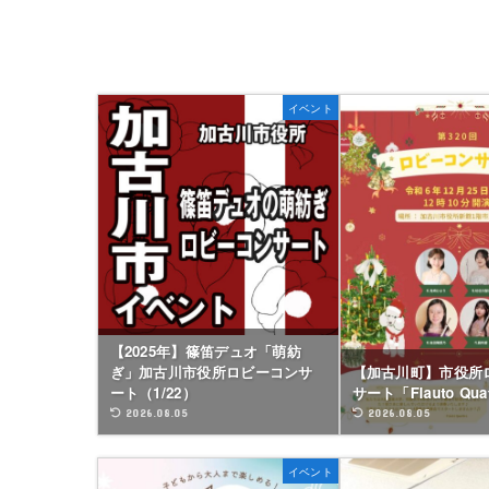
イベント
【2025年】篠笛デュオ「萌紡
ぎ」加古川市役所ロビーコンサ
【加古川町】市役所
ート（1/22）
サート「Flauto Qua
2026.08.05
2026.08.05
イベント