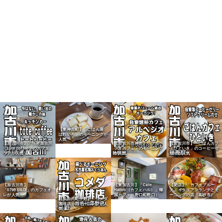
【東神吉町】「ごはん屋
はれいろ」のモーニングが
人気
【加古川市】アリオ加古川
【加古川市神野】「アルペ
【加古川市】「ごはんカフ
「tote coffee」のカフェ
ジオカフェ」のモーニング
ェひといき」のコーヒーゼ
ラテが人気
が人気
リーが人気
【東加古川】「Cafe
【閉店】「カフェブルー
【加古川市】
Haroo（カフェハル）」韓
ノ」イタリアンランチとモ
「079BUILD」のカフェオ
国カフェ（野口町野口）
ーニングの店（高砂市）
レが人気
【加古川町平野】「コメダ
珈琲店」のモーニングが人
気