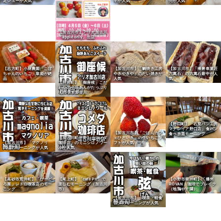
定シューが人気
キが人気
売が人気
【加古川市】アリオ加古川
「apple only」出店
【志方町】小林農園「こば
【加古川市】「鯛焼き工房
【加古川市】「播磨奉菓匠
ちゃんのいちご」章姫が絶
やきやきや」のたい焼きが
六萬石」の六萬石最中が人
品
人気
気
【別府町】「御座候」こだ
わりの小豆あんがたっぷり
（アリオ加古川）
【野口町】「石窯パン工房
マナレイア野口店」食パン
【加古川市】「ごはんカフ
食べ放題モーニング
ェひといき」の生いちごソ
【加古川町平野】「コメダ
フトが人気
【加古川市】「マグノリ
珈琲店」のミニシロノワー
ア」のモーニングが人気
ルが人気
【高砂市荒井町】「びーど
【尾上町】「cafe Pit」で
【小野市垂井町】「播州
ろ屋」レトロ喫茶店のモー
楽しむモーニング（加古川
ROVAN」珈琲でブレイク
ニング
市）
（地鶏やす隣）
【加古川市】「喫茶・軽食
弦」のモーニングが人気