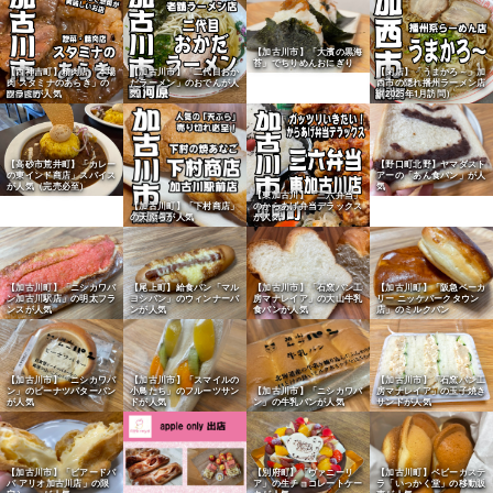
【加古川市】「大濱の黒海
苔」でちりめんおにぎり
【西神吉町】精肉店「本場
【加古川市】「二代目おか
【閉店】「うまかろ～」加
肉 スタミナのあらき」の
だラーメン」のおでんが人
西市の隠れ播州ラーメン店
ツラミが人気
気
（2025年1月訪問）
【高砂市荒井町】「カレー
【野口町北野】ヤマダスト
の東インド商店」スパイス
アーの「あん食パン」が人
が人気（完売必至）
気
【東加古川】「三六弁当」
【加古川町】「下村商店」
のからあげ弁当デラックス
の天ぷらが人気
が人気
【加古川町】「ニシカワパ
【尾上町】給食パン「マル
【加古川市】「石窯パン工
【加古川町】「阪急ベーカ
ン加古川駅店」の明太フラ
ヨシパン」のウィンナーパ
房マナレイア」の大山牛乳
リー ニッケパークタウン
ンスが人気
ンが人気
食パンが人気
店」のミルクパン
【加古川市】「ニシカワパ
【加古川市】「スマイルの
【加古川市】「石窯パン工
ン」のピーナツバターパン
小鳥たち」のフルーツサン
【加古川市】「ニシカワパ
房マナレイア」の玉子焼き
が人気
ドが人気
ン」の牛乳パンが人気
サンドが人気
【加古川市】「ビアードパ
【別府町】「ヴァニーリ
【加古川町】ベビーカステ
パ アリオ加古川店」の限
ア」の生チョコレートケー
ラ「いっかく堂」の移動販