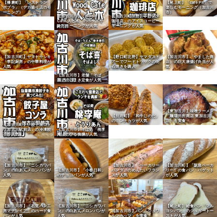
【播磨町】「レストラン
【尾上町】「cafe Pit」で
ポプラ」（デカ盛り店のモ
楽しむモーニング（加古川
ーニング）
市）
【加古川市】「Wood
【加古川町平野】「コメダ
Cafe 人と木」のホットサ
珈琲店」のアイスコーヒー
ンドモーニングが人気
モーニングが人気
【加古川町】ヤマトヤシキ
【野口町北野】ヤマダスト
【加古川市】「やました商
「李記厨房」の中華料理が
アーでフードトラックの明
店」の巨大唐揚げ弁当が人
人気
石焼きを購入
気
【加古川市】老舗「そば
喜」のこまき定食が人気
【東加古川】味噌ラーメン
【別府町】「和牛しのだ」
「麺場田所商店 東加古川
のミンチカツが人気
店」を実食
【加古川町】「餃子屋コソ
ラ加古川駅前店」の冷凍餃
【加古川市】そば処「桃李
子が人気
庵」のひる御膳が人気
【加古川市】「ニシカワパ
【加古川市】「ベーカリー
【加古川町】「阪急ベーカ
ン」の白あんメロンパンが
【加古川市】「小春日和」
パンダ」のめんたいフラン
リー」の食パン・バゲット
人気
のチョコパンが人気
スが人気
が人気
【加古川市】「石窯パン工
【加古川市】「ニシカワパ
【尾上町】給食パン「マル
【加古川市】パン「シュワ
房マナレイア」のハード食
ン」の白あんメロンパンが
ヨシパン」のシュガートー
ルツカッツ」を実食
パンが人気
人気
ストが人気