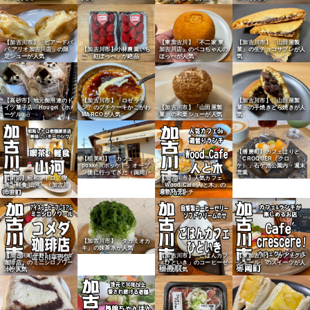
【加古川市】「ビアードパ
【東加古川】「不二家 東
【加古川市】「山田屋製
パ アリオ加古川店」の限
【加古川市】小林農園いち
加古川店」のペコちゃんの
菓」の生チョコサブレが人
定シューが人気
ご「紅ぽっぺ」が絶品
ほっぺが人気
気
【高砂市】地元御用達のド
【加古川市】「ロゼッテ
【加古川市】「山田屋製
イツ菓子店「Hougel（ホ
ン」のプチケーキかこがわ
【加古川市】「山田屋製
菓」の手焼きどら焼きが人
ーゲル）」
MARCOが人気
菓」の和栗シューが人気
気
【播磨町】カフェはりと
【稲美町】「カフェ
「CROQUER（クロ
pokke（ポッケ）」オープ
ケ）」石ケ池公園内・週末
ン後に行ってきた（国岡）
営業
【閉店】昭和レトロ「喫
【加古川市】人気カフェ
茶・軽食 山河」（加古川
「Wood Cafe 人と木」の
市）
週替りランチ
【加古川市】「タカミオカ
キ」の抹茶氷が人気
【加古川町平野】「コメダ
【加古川市】「ごはんカフ
【東加古川】「カフェクレ
珈琲店」のミニシロノワー
ェひといき」のコーヒーゼ
シェール」のスイーツが人
ルが人気
リーが人気
気