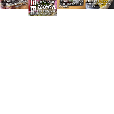
【野口町北野】ヤマダスト
【野口町北野】ヤマダスト
【加古川市】「スマイルの
アーの「あん食パン」が人
アーの「国産牛のプルコ
小鳥たち」のフルーツサン
気
ギ」を購入
ドが人気
【加古川市】長崎ちゃんぽ
ん「ながやん」が人気
【加古川市】「スマイルの
【加古川市】市役所職員食
小鳥たち」のハムカツサン
堂の「香露うどん」を実食
ドが人気
【加古川市】「讃岐うどん
【加古川市】「二代目おか
むらさき加古川店」のカレ
だラーメン」のおでんが人
ーうどんが人気
気
【尾上町】給食パン「マル
【加古川町】「ニシカワパ
【尾上町】給食パン「マル
ヨシパン」のキャラメルク
ン加古川駅店」のチャレン
【加古川市】「ニシカワパ
ヨシパン」のカレーパンが
リームパンが人気
ジセットが人気
ン」の「アベック」が人気
人気
【加古川市】「食パン本舗
【加古川市】「Bakery
【加古川市】「ニシカワパ
【尾上町】給食パン「マル
加古川総本店」のふわもち
Cafe Bears」の明太子パ
ン」の看板商品「にしかわ
ヨシパン」のウィンナーパ
食パン
ンが人気
フラワー」
ンが人気
【平荘町】老舗「御菓子司
秀月堂」の葛まんじゅうが
【加古川市】閉店「福中菓
【別府町】「山田屋製菓」
人気
子舗」の大福を懐かしむ
の萬寿楽芋が人気
【別府町】「御座候」こだ
わりの小豆あんがたっぷり
（アリオ加古川）