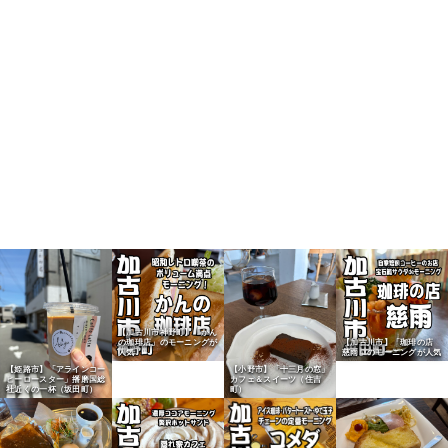
【加古川市神野町】「かん
の珈琲店」のモーニングが
【加古川市】「珈琲の店
人気
慈雨」のモーニングが人気
【姫路市】「アラインコー
【小野市】「十三月の窓」
ヒーロースター」播磨国総
カフェ＆スイーツ（住吉
社近くの一杯（坂田町）
町）