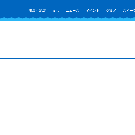
開店・閉店
まち
ニュース
イベント
グルメ
スイー