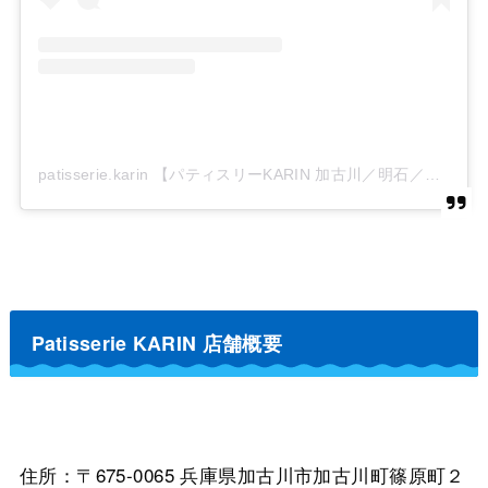
patisserie.karin 【パティスリーKARIN 加古川／明石／西二見／ケーキ／ジェラート／花梨／フルーツ】(@patisserie.karin)がシェアした投稿
Patisserie KARIN 店舗概要
住所：〒675-0065 兵庫県加古川市加古川町篠原町２