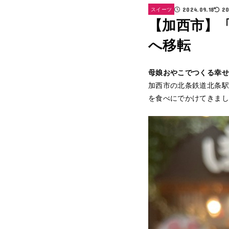
スイーツ
2024.09.18
20
【加西市】
へ移転
母娘おやこでつくる幸せ
加西市の北条鉄道北条駅
を食べにでかけてきまし