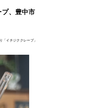
ープ、豊中市
り「イチジククレープ」