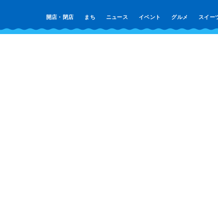
開店・閉店
まち
ニュース
イベント
グルメ
スイー