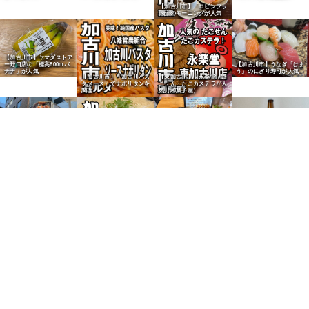
【加古川市】「ロビンフッ
ト」のモーニングが人気
【加古川市】ヤマダストア
ー野口店の「標高800mバ
【加古川市】うなぎ「はま
ナナ」が人気
う」のにぎり寿司が人気
【加古川市】「加古川パス
【東加古川】「永楽堂」た
タソース」でナポリタンを
こせん・たこカステラが人
調理
気（和菓子屋）
【高砂市】デカ盛り定食の
【加古川町】「やました商
【野口町北野】ヤマダスト
店「お食事処ごはんや」で
店」の唐揚げをかまいたち
アーで「MSBヘイジー
【東加古川駅】焼鳥屋「に
ランチ
山内さんも絶賛
IPA」を購入
わ・とりのすけ別館」鶏白
湯ラーメンランチ（平岡
町）
【加古川市】「スマイルの
【加古川市】「石窯パン工
【加古川町】「阪急ベーカ
【加古川市】「ニシカワパ
小鳥たち」のフルーツサン
房マナレイア」の大山牛乳
リー」の食パン・バゲット
ン」のマンゴーチョコデニ
ドが人気
食パンが人気
が人気
ッシュが人気
【加古川市】「ニシカワパ
【加古川市】「Bakery
【尾上町】給食パン「マル
【加古川市】「ベーカリー
ン」のオレンジデニッシュ
Cafe Bears」のハード食
ヨシパン」のクリームシチ
パンダ」のめんたいフラン
が人気
パンが人気
ューパンが人気
スが人気