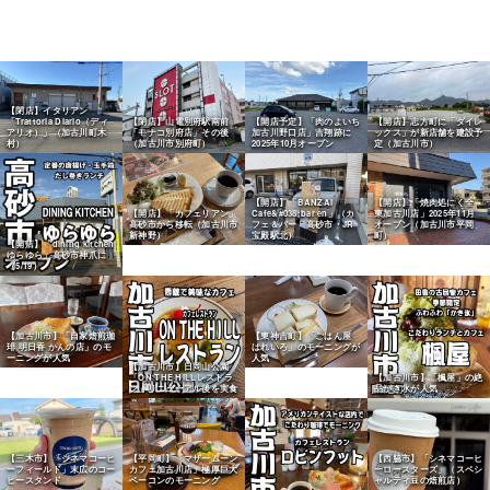
【閉店】イタリアン
「Trattoria Diario（ディ
【閉店】山電別府駅南前
【開店予定】「肉のよいち
【開店】志方町に「ダイレ
アリオ）」（加古川町木
「モナコ別府店」その後
加古川野口店」吉翔跡に
ックス」が新店舗を建設予
村）
（加古川市別府町）
2025年10月オープン
定（加古川市）
【開店】「BANZAI
【開店】「焼肉処にく全
【開店】「カフェリアン」
Cafe&#038;bar en」（カ
東加古川店」2025年11月
高砂市から移転（加古川市
フェ＆バー・高砂市・JR
オープン（加古川市平岡
新神野）
宝殿駅北）
町）
【開店】「dining kitchen
ゆらゆら」高砂市神爪に
（5/19）
【東神吉町】「ごはん屋
【加古川市】「自家焙煎珈
はれいろ」のモーニングが
琲 明日香 かんの店」のモ
人気
ーニングが人気
【加古川市】日岡山公園
「ON THE HILLレストラ
【加古川市】「楓屋」の絶
ン」リニューアル後を実食
品かき氷が人気
【三木市】「シネマコーヒ
【平岡町】「マザームーン
【西脇市】「シネマコーヒ
ーフィールド」末広のコー
カフェ加古川店」極厚巨大
ーロースターズ」（スペシ
ヒースタンド
ベーコンのモーニング
ャルティ豆の焙煎店）