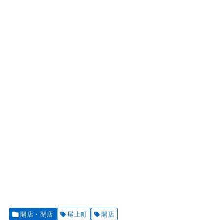
開店・閉店
尾上町
開店