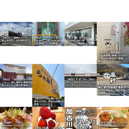
【開店】「業務スーパー
【開店】「ザグザグ加古川
【開店】まつげサロン
尾上安田店」2025年8月7
北在家店」TSUTAYA加古
「SARA SALON（サラ サ
日オープン
川店跡地に（北在家町）
ロン）」（高砂市）
【開店】「喫茶酒場ひつ
じ」居酒屋×喫茶×カラオケ
の店（JR東加古川駅南
前）
【閉店】「おかん弁当チャ
【開店】イオンタウン加古
ーキー」貸し物件の看板が
川に「ゲオモバイル」「セ
ありました（尾上町池田）
カンドストリート」
農と食の体験施設 農菓み
きや 2/22（土）高砂市阿
弥陀町にオープン！
【開店】「らぁ麺しん FC
東加古川店」明石の人気二
郎系ラーメン
【別府町】「Cafe
【加古川町平野】「コメダ
restaurant CHECK（チェ
珈琲店」のナポリタンが人
【加古川市】「ごはんカフ
ック）」のモーニング
気