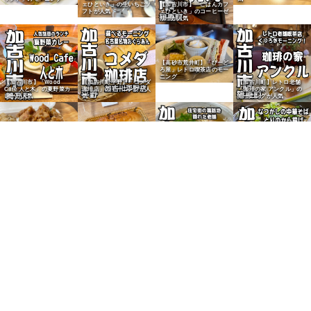
ェひといき」の生いちごソ
【加古川市】「ごはんカフ
フトが人気
ェひといき」のコーヒーゼ
リーが人気
【高砂市荒井町】「びーど
ろ屋」レトロ喫茶店のモー
ニング
【加古川市】「Wood
【加古川町平野】「コメダ
【加古川町】レトロ老舗
Cafe 人と木」の夏野菜カ
珈琲店」のモーニングが人
「珈琲の家 アンクル」の
レーが人気
気
モーニングが人気
【加古川市】「やました商
【志方町】「母とむすめの
店」のメガ盛り唐揚げ弁当
家」の南瓜コッペパンサン
が人気
ドが人気
【加古川市】「中華料理
【加古川市】「こんぴらさ
龍」のしょうゆらーめんが
ん」のきつねうどんが人気
人気
【別府町】グリーンマート
【野口町北野】ヤマダスト
【加古川市】業務スーパー
【稲美町】「寿司たつ」盛
「明石活魚 さかなや」の
アーで「MSBアンバー
の国産たこ焼40個入りが人
り盛り寿司ランチ（草谷）
焼き鯖が絶品
IPA」を購入
気
【尾上町】給食パン「マル
【平岡町新在家】人気パン
【加古川町】「阪急ベーカ
【加古川市】パン「シュワ
ヨシパン」の照り焼きチキ
店「パン工房フールフー
リー ニッケパークタウン
ルツカッツ」を実食
ンパンが人気
ル」の食パンが絶品
店」のミルクパン