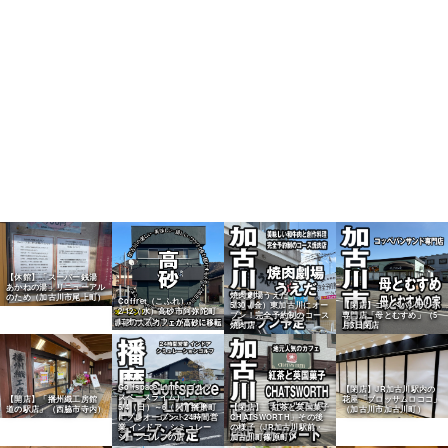
【休館】「スーパー銭湯
あかねの湯」リニューアル
焼肉劇場うえだ
のため（加古川市尾上町）
Coffret（こふれ）
5/30（金）東加古川にオー
【閉店】コッペパンサンド
2/12（水）高砂市阿弥陀町
プン！完全予約制のコース
専門店「母とむすめ」（5
にオープン！
焼肉店
月3日閉店
Golfspace Lime（ゴルフ
【閉店】JR加古川駅内の
スペースライム）
【開店】「播州織工房館
花屋「ブロッサムロココ」
5/4（日）～6（火）播磨町
【閉店】「紅茶と英国菓子
道の駅店」（西脇市寺内）
（加古川市加古川町）
にプレオープン！24時間営
CHATSWORTH」その後
業 インドア・シミュレー
の様子（JR加古川駅前・
ションゴルフの店
加古川町篠原町）