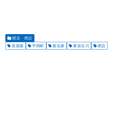
開店・閉店
居酒屋
平岡町
新在家
東加古川
閉店