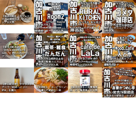
【加古川町】「カフェカプ
チーノ加古川店」のモーニ
ングが人気
【加古川市】「Room2
【加古川市】「RURAL
【加古川町平野】「コメダ
Coffee&#038;Roaster」
KITCHEN」のデカ盛りラ
珈琲店」のミニシロノワー
の水出しコーヒーが人気
ンチが人気
ルが人気
【加古川町木村】
「RELAXING CAFE
non」こだわりのモーニン
グ
【加古川市】昭和レトロ
【加古川市】「cafe de
【加古川市】人気カフェ
「喫茶・軽食 だんだん」
LaLa」のアーモンドバタ
「Wood Cafe 人と木」の
のモーニングが人気
ーモーニングが人気
週替りランチ
【野口町北野】ヤマダスト
【別府町】「まいどラーメ
アーで「MSBヘイジー
【加古川市】「大濱海苔
ン」濃くて絶妙な一杯
IPA」を購入
店」の「海苔香」が人気
【加古川町】「本家かつめ
し亭加古川駅前店」のダブ
ルカツが人気
【加古川市神野】「中華食
【加古川市】「三豊麺イオ
堂 千成亭」の和風ラーメ
ン加古川店」の黒とんこつ
ンが人気
が人気
【加古川町】老舗「萩原製
【加古川市】屋台発「らー
麺所」の細うどん麺が人気
めん2国加古川店」を実食