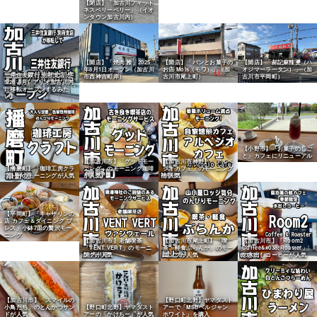
【閉店】「加古川フィット
ネスベリーベリー」（イオ
ンタウン加古川内）
【開店】「焼肉 雅」2025
【開店】「パンとお菓子の
【開店】「郝記麻辣燙（ハ
年8月1日オープン（加古川
お店 Mois（モワ）」（加
オジマーラータン）」（加
三井住友銀行 別府支店 が
市西神吉町岸）
古川市尾上町）
古川市平岡町）
5/26（月）アリオ加古川内
に移転オープンするみた
い！
【小野市】「お菓子のしご
と」カフェにリニューアル
【加古川市】「グッドモー
【加古川市神野】「アルペ
【播磨町】「珈琲工房クラ
ニング」のモーニング珈琲
ジオカフェ」のモーニング
フト」のモーニングが人気
が人気
が人気
【平岡町】「キャサリンの
店 カフェ＆ダイニング ブ
レス」小鉢7皿の贅沢モー
ニング
【加古川市】老舗喫茶
【加古川市尾上町】「喫
【加古川市】「Room2
「VENT VERT」のモーニ
茶・軽食ぶらんか」のモー
Coffee&#038;Roaster」
ングが人気
ニングが人気
の水出しコーヒーが人気
【加古川市】「スマイルの
【野口町北野】ヤマダスト
小鳥たち」のとんかつサン
【野口町北野】ヤマダスト
アーで「MSBベルジャン
ドが人気
アーの「かけちー」が人気
ホワイト」を購入