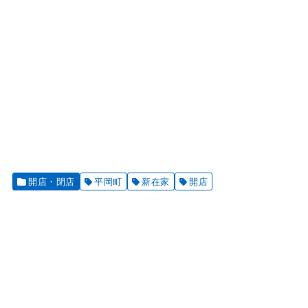
開店・閉店
平岡町
新在家
開店