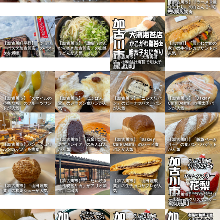
【加古川市】「ラーメン屋
ひまわり」の白とんこつら
ーめんを実食
【加古川町平野】「ジョリ
【加古川市】「讃岐うどん
【志方町】「母とむすめの
ーパスタ加古川店」のパス
むらさき加古川店」の山菜
家」の牛ヘレカツサンドが
タを満喫
うどんが人気
人気
【加古川市】「大濱海苔
店」の味付け海苔で明太子
おにぎり
【加古川市】「スマイルの
【加古川市】「ぱふぱふ
【加古川市】「ニシカワパ
【加古川市】「Bakery
小鳥たち」のフルーツサン
堂」のレーズン食パンが人
ン」のピーナツバターパン
Cafe Bears」の明太子パ
ドが人気
気
が人気
ンが人気
【加古川市】「石窯パン工
【加古川市】「Bakery
【加古川町】「阪急ベーカ
【加古川市】パン「シュワ
房マナレイア」のあんぱん
Cafe Bears」のハード食
リー」の食パン・バゲット
ルツカッツ」を実食
が人気
パンが人気
が人気
【加古川市】ミニたい焼き
【加古川市】「山田屋製
【加古川市】「山田屋製
「札幌ピリカ」がアリオ加
菓」の生チョコサブレが人
菓」の和栗シューが人気
古川に出店
気
【加古川市】「パティスリ
ー花梨」のクリスマスケー
キが人気