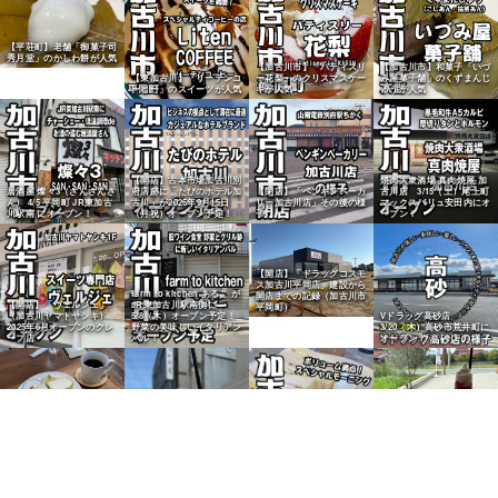
【平荘町】老舗「御菓子司
秀月堂」のかしわ餅が人気
【加古川市】「パティスリ
【加古川市】和菓子「いづ
【東加古川】「リーテンコ
ー花梨」のクリスマスケー
み屋菓子舗」のくずまんじ
ーヒー」のスイーツが人気
キが人気
ゅうが人気
【開店】古本市場加古川別
焼肉大衆酒場 真肉焼屋 加
居酒屋 燦々3（さんさんさ
府店跡に「たびのホテル加
【閉店】「ペンギンベーカ
古川店 3/15（土）尾上町
ん） 4/5 平岡町 JR東加古
古川」が2025年9月15日
リー加古川店」その後の様
マックスバリュ安田内にオ
川駅南 にオープン！
（月祝）オープン予定！
子
ープン！
【開店】「ドラッグコスモ
ス加古川平岡店」建設から
farm to kitchen あるこ が
開店までの記録（加古川市
【開店】「ヴェルジェ」
JR東加古川駅南側に
平岡町）
Vドラッグ高砂店
（加古川ヤマトヤシキ）
5/8（木）オープン予定！
3/20（木）高砂市荒井町に
2025年6月オープンのクレ
野菜の美味しいイタリアン
オープン！
ープ店
バル！
【東神吉町】「ごはん屋
はれいろ」のモーニングが
【小野市】「お菓子のしご
人気
と」カフェにリニューアル
【加古川市】「コーヒーハ
ウス点と線」のモーニング
が人気
【姫路市】「アラインコー
ヒーロースター」播磨国総