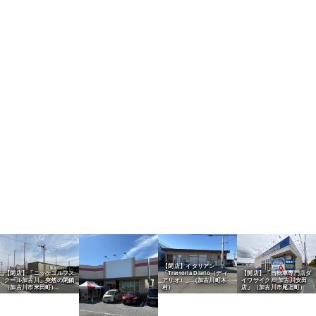
【閉店】イタリアン
【閉店】「ニッケゴルフス
「Trattoria Diario（ディ
【開店】「自転車専門店ダ
クール加古川」突然の閉鎖
アリオ）」（加古川町木
イワサイクル 加古川安田
（加古川市米田町）
村）
店」（加古川市尾上町）