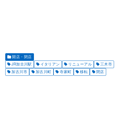
開店・閉店
JR加古川駅
イタリアン
リニューアル
三木市
加古川市
加古川町
寺家町
移転
閉店