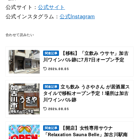
公式サイト：
公式サイト
公式インスタグラム：
公式Instagram
合わせて読みたい
【移転】「立飲み ウサヤ」加古
関連記事
川ワインバル跡に7月7日オープン予定
2026.08.05
立ち飲み うさやさん が居酒屋ス
関連記事
タイルで移転オープン予定！場所は加古
川ワインバル跡
2026.08.05
【開店】女性専用サウナ
関連記事
「Relaxation Sauna Belle」加古川駅南