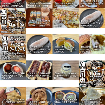
【加古川市】大衆中華「ま
【東神吉町】「すし官太
【加古川市】「中華台湾料
【加古川市】大衆中華「ま
るみ」の唐揚げラーメンが
加古川店」の寿司が人気
理 龍祥 石守店」を実食
るみ」のチャーハンが人気
人気
【平岡町新在家】人気パン
【加古川市】「石窯パン工
【加古川市】「ベーカリー
店「パン工房フールフー
房マナレイア」のナンカレ
ぱん・DA」の揚げたてシ
ル」の食パンが絶品
ーが人気
ュガーぱんが人気
【加古川市】「ベーカリー
パンダ」の金賞牛すじカレ
ーパンが人気
【加古川市】「ベーカリー
【加古川市】「Bakery
【加古川市】「石窯パン工
ぱん・DA」の揚げたてシ
Cafe Bears」の菓子パン
房マナレイア」のカレーパ
ュガーぱんが人気
三昧が人気
ンが人気
【平岡町新在家】「パン工
房フールフール」の明太ポ
テトフィセルが人気
【加古川町】和菓子「播磨
【加古川市】「播磨奉菓匠
【加古川市】「patisserie
奉菓匠 六萬石」のいちご
六萬石」の六萬石最中が人
Le grandit」のプリンが人
大福が人気
気
気
【東加古川】「リーテンコ
ーヒー」のスイーツが人気
【開店】「Huit:8（ユイッ
【加古川町】「大乃いづみ
【加古川市】「播磨奉菓匠
ト）」チョコ&#038;ジェ
屋」の鶴林寺太子もなかが
【加古川市】「紋度」のパ
六萬石」の播磨もようが人
ラート（稲美町）
人気
ンダ焼が人気
気