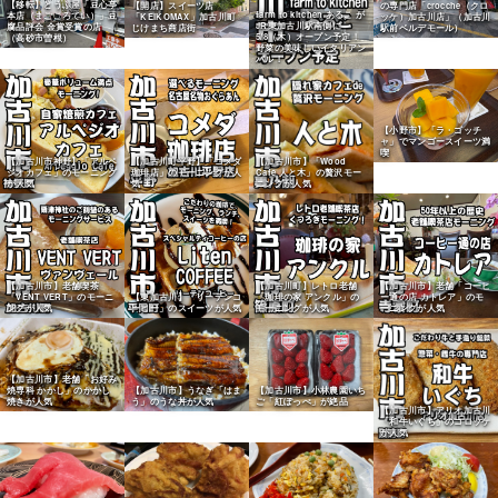
【移転】とうふ屋「豆心亭
【開店】スイーツ店
の専門店「crocche（クロ
farm to kitchen あるこ が
本店（まごころてい）」豆
「KEIKOMAX」加古川町
ッケ）加古川店」（加古川
JR東加古川駅南側に
腐品評会 金賞受賞の店
じけまち商店街
駅前ベルデモール）
5/8（木）オープン予定！
（高砂市曽根）
野菜の美味しいイタリアン
バル！
【小野市】「ラ・ゴッチ
ャ」でマンゴースイーツ満
喫
【加古川市神野】「アルペ
【加古川町平野】「コメダ
【加古川市】「Wood
ジオカフェ」のモーニング
珈琲店」のモーニングが人
Cafe 人と木」の贅沢モー
が人気
気
ニングが人気
【加古川市】老舗喫茶
【加古川町】レトロ老舗
【加古川市】老舗「コーヒ
「VENT VERT」のモーニ
【東加古川】「リーテンコ
「珈琲の家 アンクル」の
ー通の店 カトレア」のモ
ングが人気
ーヒー」のスイーツが人気
モーニングが人気
ーニングが人気
【加古川市】老舗「お好み
焼専科 かかし」のかかし
【加古川市】うなぎ「はま
【加古川市】小林農園いち
焼きが人気
う」のうな丼が人気
ご「紅ぽっぺ」が絶品
【加古川市】アリオ加古川
「和牛いぐち」のコロッケ
が人気