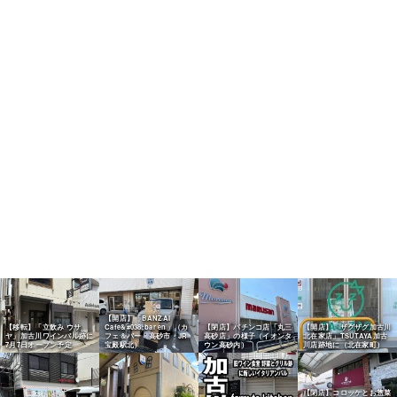
【開店】「BANZAI
【移転】「立飲み ウサ
Cafe&#038;bar en」（カ
【閉店】パチンコ店「丸三
【開店】「ザグザグ加古川
ヤ」加古川ワインバル跡に
フェ＆バー・高砂市・JR
高砂店」の様子（イオンタ
北在家店」TSUTAYA加古
7月7日オープン予定
宝殿駅北）
ウン高砂内）
川店跡地に（北在家町）
【閉店】コロッケとお惣菜