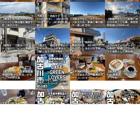
【開店】「呑処サクット
【開店】志方町に「ダイレ
TOKI（トキ）」2025年1月
【開店予定】「ネクステー
【開園予定】「（仮称）加
ックス」が新店舗を建設予
1日オープン（JR加古川駅
ジ加古川店」新築工事の様
古川中央こども園」県営西
定（加古川市）
前）
子（尾上町安田）
団地跡に2026年4月
【開店】「焼肉処にく全
【移転】「立飲み ウサ
【開店】「創作居酒屋あい
東加古川店」2025年11月
【2025年】「イオンタウ
ヤ」加古川ワインバル跡に
かキッチン」（JR東加古
オープン（加古川市平岡
ン高砂」閉鎖、アクロスプ
7月7日オープン予定
川駅・加古川市平岡町）
町）
ラザ高砂として再出発
【平岡町】「マザームーン
【稲美町】「カフェカプチ
【加古川市】「自家焙煎珈
カフェ加古川店」極厚巨大
ーノ 稲美店」でモーニン
琲 明日香 かんの店」のモ
ベーコンのモーニング
グ（中村）
ーニングが人気
【加古川市】移転「カフェ
グリーンラバーズ」の珈琲
が人気
【加古川町木村】
「RELAXING CAFE
non」こだわりのモーニン
グ
【加古川市】「グッドモー
【加古川市】「ごはんカフ
ニング」のモーニング珈琲
ェひといき」のボンゴレビ
【東加古川】「リーテンコ
が人気
アンコが人気
ーヒー」のスイーツが人気