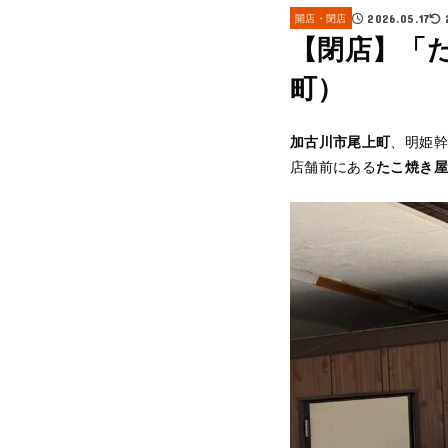
開店・閉店
2026.05.17
【閉店】「
町）
加古川市尾上町
、明姫幹
店舗前にある
たこ焼き屋