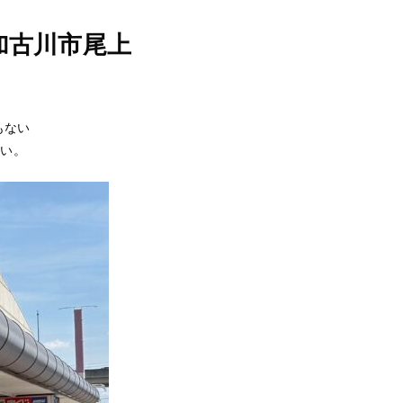
加古川市尾上
もない
たい。