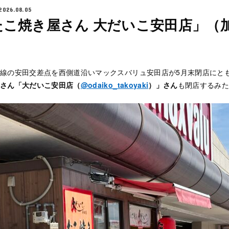
2026.08.05
たこ焼き屋さん 大だいこ安田店」（
線の安田交差点を西側道沿いマックスバリュ安田店が5月末閉店にと
さん「大だいこ安田店（
@odaiko_takoyaki
）」さん
も閉店するみ