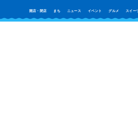
開店・閉店
まち
ニュース
イベント
グルメ
スイー