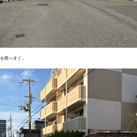
を西へすぐ。