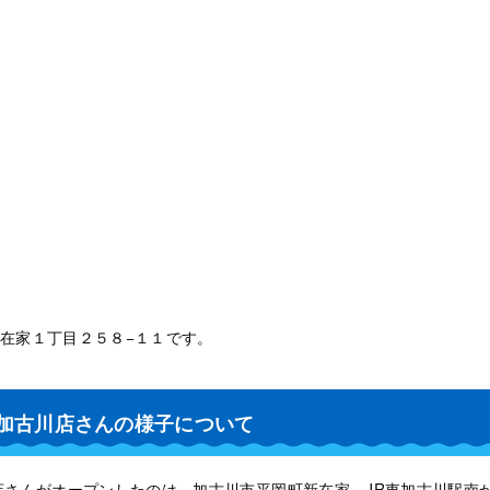
在家１丁目２５８−１１です。
東加古川店さんの様子について
店さんがオープンしたのは、加古川市平岡町新在家、JR東加古川駅南