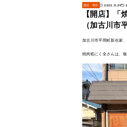
開店・閉店
2025.11.09
【開店】「焼
（加古川市
加古川市平岡町新在家、
焼肉処にく全さんは、板