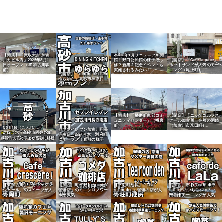
【開店】「買取大吉 加古
令和8年1月リニューアル開
川カピル店」2025年8月1
館！野口公民館の様子 改
【開店】「Cafe la pace」
日オープン（JR加古川駅
修？新築？記念イベントも
ホットサンドが人気のモー
前）
実施されるみたい！
ニング（尾上町）
【開店】「dining kitchen
ゆらゆら」高砂市神爪に
（5/19）
【開店】「播磨町東部コミ
【閉店】「ニッケゴルフス
ュニティセンター」（播磨
クール加古川」突然の閉鎖
町）
（加古川市米田町）
Coffret（こふれ）
セブンイレブン加古川円長
2/12（水）高砂市阿弥陀町
寺南店 2/27（木）別府町
にオープン！
にオープン！直前の様子
【東加古川】「カフェクレ
【加古川町平野】「コメダ
【平荘町池尻】「Tea
【加古川市】「cafe de
シェール」のスイーツが人
珈琲店」のミニシロノワー
room den」珈琲の店が人
LaLa」のいちごジャムト
気
ルが人気
気
ーストモーニングが人気