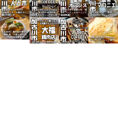
【加古川市】「Wood
【加古川市】「タリーズコ
【加古川市】創業53年「喫
Cafe 人と木」の贅沢モー
ーヒー 加古川中央市民病
茶オアシス」のモーニング
【平荘町中山】「喫茶マロ
ニングが人気
院店」のモーニングが人気
が人気
ニエ」のモーニングが人気
【高砂市】播州風中華そば
「麺処 風」大盛チャーシ
ューメン（JR宝殿駅北）
【野口町北野】ヤマダスト
アーの「デニッシュ食パ
【志方町】「大福精肉店」
【東加古川】「リーテンコ
ン」が人気
のコロッケが人気
ーヒー」のスイーツが人気
【別府町】「鷹多花」人気
【加古川市】「大濱の黒海
の博多とんこつラーメン・
【加古川市】うなぎ「はま
苔」でおかかちりめんおに
【志方町】精肉店「福良」
餃子・唐揚げ
う」のうな丼で夏バテ解消
ぎり
の和牛せせり肉が人気
【加古川町】「阪急ベーカ
【加古川市】「石窯パン工
リー ニッケパークタウン
房マナレイア」の大山牛乳
【加古川市】「小春日和」
店」のミルクパン
食パンが人気
のチョコパンが人気
【平岡町新在家】「パン工
房フールフール」の明太ポ
テトフィセルが人気
【尾上町】給食パン「マル
【加古川市】「ニシカワパ
【加古川市】「ぱふぱふ
【加古川市】「石窯パン工
ヨシパン」のクリームシチ
ン」の看板商品「にしかわ
堂」のレーズン食パンが人
房マナレイア」のカレーパ