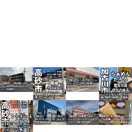
【閉店】クレープ店「ヴェ
【開店】「呑味処 かれ
ルジェ」（加古川駅前ヤマ
ん」2025年8月8日オープ
トヤシキ・加古川市加古川
ン（別府町）
町）
カフェ 晴地-TERASU-
【一時休業】「神戸らぁめ
1/9（日）高砂市伊保崎に
んたろう 加古川店」その
オープン！
後の様子（加古川市粟津）
【開店】「焼肉 雅」2025
【移転】1円家具「BIGバ
【開店】荒井駅前「クレー
年8月1日オープン（加古川
リュー」ホームランスタジ
プ自販機」ヴェルジェのス
快活CLUB 高砂店 が営業
市西神吉町岸）
アムへ（尾上町安田）
イーツが買える（高砂市）
終了 コート・ダジュール
高砂店 7月中旬オープン予
定です。