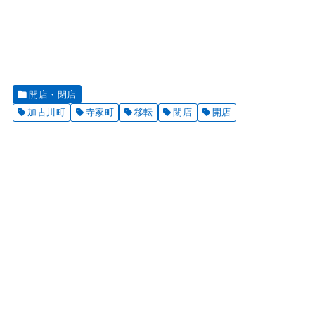
開店・閉店
加古川町
寺家町
移転
閉店
開店