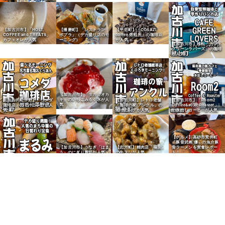
【播磨町】「レストラン
【加古川市】「HOLT.
【平荘町】「COSAZI
ポプラ」（デカ盛り店のモ
COFFEE and TREATS」
coffee 焙煎所」の珈琲豆
ーニング）
カフェオレが人気
が人気
【加古川市】移転「カフェ
グリーンラバーズ」の珈琲
が人気
【加古川市】「タカミオカ
キ」のいちごみるく氷が人
【加古川町平野】「コメダ
【加古川町】レトロ老舗
【加古川市】「Room2
気
珈琲店」のモーニングが人
「珈琲の家 アンクル」の
Coffee&#038;Roaster」
気
モーニングが人気
の水出しコーヒーが人気
【グルメ】高砂市荒井町
「豚骨武将 優」の魚介豚
骨ラーメンを実食レポー
【加古川市】うなぎ「はま
【志方町】精肉店「福良」
ト！
う」のにぎり寿司が人気
の牛スジが人気
【加古川市】町中華「まる
み」の日替わり定食が人気
【加古川町】「かぴまー
【野口町北野】ヤマダスト
と」喫茶万葉のわらび餅が
アーの「サラダチキン」を
人気
購入
【加古川市】「有機茶房
ごえん」のまごころランチ
【上荘町】「とんかつ隅
が人気
野」のとんかつ定食が人気