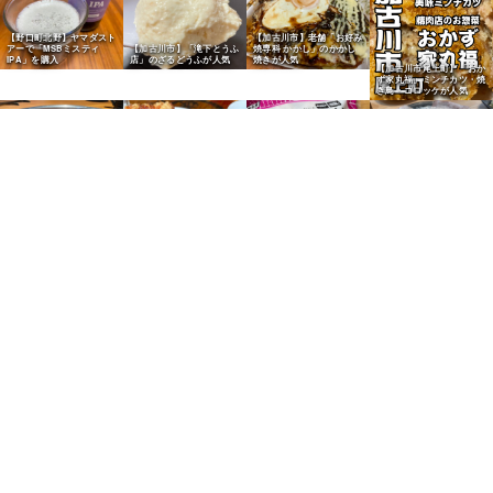
【野口町北野】ヤマダスト
【加古川市】老舗「お好み
アーで「MSBミスティ
【加古川市】「滝下とうふ
焼専科 かかし」のかかし
IPA」を購入
店」のざるどうふが人気
焼きが人気
【加古川市尾上町】「おか
ず家丸福」ミンチカツ・焼
き鳥・コロッケが人気
【加古川市】焼肉食べ放題
【加古川市野口】「中華飯
【加古川市】「博多一幸舎
「熟成焼肉いちばん加古川
店てんじく」の唐揚定食が
【加古川市】業務スーパー
加古川サザンプラザ店」が
店」が人気
人気
の鶏竜田揚げが人気
人気
【尾上町】給食パン「マル
【加古川市】「ベーカリー
【加古川市】「ニシカワパ
ヨシパン」の照り焼きチキ
パンダ」のめんたいフラン
ン」の看板商品「にしかわ
ンパンが人気
スが人気
フラワー」
【加古川市】「ベーカリー
パンダ」の金賞牛すじカレ
ーパンが人気
【加古川市】「ニシカワパ
【加古川市】「ベーカリー
【加古川市】「Bakery
【加古川市】「小春日和」
ン」の白あんメロンパンが
パンダ」のクリームぱんが
Cafe Bears」の菓子パン
のボロニャと枝豆パンが人
人気
人気
三昧が人気
気
【平荘町】老舗「御菓子司
【加古川市】「播磨奉菓匠
【加古川市】「ビアードパ
秀月堂」の葛まんじゅうが
六萬石」の六萬石最中が人
パ アリオ加古川店」の限
【別府町】「ヴァニーリ
人気
気
定シューが人気
ア」の焼き菓子が人気