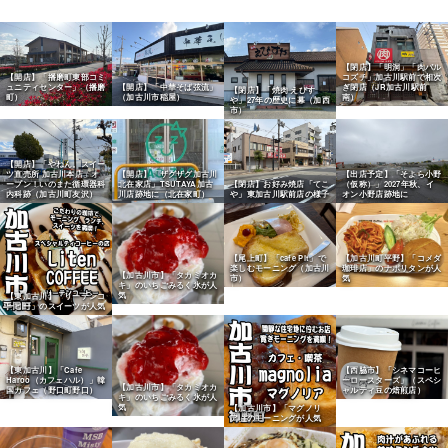
【閉店】「明洞」「肉バル
【開店】「播磨町東部コミ
コズチ」加古川駅前で相次
ュニティセンター」（播磨
【開店】「中華そば弦流」
ぎ閉店（JR加古川駅前
【閉店】「焼肉 えびす
町）
（加古川市稲屋）
南）
や」27年の歴史に幕（加西
市）
【開店】「やねん。スイー
ツ直売所 加古川本店」オ
【開店】「ザグザグ加古川
【出店予定】「そよら小野
ープン！いのまた循環器科
北在家店」TSUTAYA加古
【閉店】お好み焼店「てこ
（仮称）」2027年秋、イ
内科跡（加古川町友沢）
川店跡地に（北在家町）
や」東加古川駅前店の様子
オン小野店跡地に
【尾上町】「cafe Pit」で
【加古川町平野】「コメダ
楽しむモーニング（加古川
珈琲店」のナポリタンが人
【加古川市】「タカミオカ
市）
気
キ」のいちごみるく氷が人
気
【東加古川】「リーテンコ
ーヒー」のスイーツが人気
【東加古川】「Cafe
【西脇市】「シネマコーヒ
Haroo（カフェハル）」韓
ーロースターズ」（スペシ
【加古川市】「タカミオカ
国カフェ（野口町野口）
ャルティ豆の焙煎店）
キ」のいちごみるく氷が人
気
【加古川市】「マグノリ
ア」のモーニングが人気