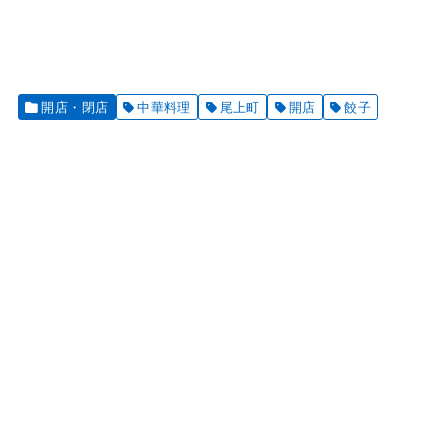
開店・閉店
中華料理
尾上町
開店
餃子