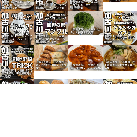
【加古川市尾上町】「喫
【加古川市】「ごはんカフ
茶・軽食ぶらんか」のモー
【加古川市】「ロビンフッ
ェひといき」のコーヒーゼ
ニングが人気
ト」のモーニングが人気
リーが人気
【加古川市】「タカミオカ
キ」の抹茶氷が人気
【加古川市】「ごはんカフ
【加古川町】レトロ老舗
【加古川市神野】「アルペ
ェひといき」のコーヒーゼ
「珈琲の家 アンクル」の
ジオカフェ」のモーニング
リーが人気
モーニングが人気
が人気
【加古川市】「木村精肉
【加古川市】「三豊麺イオ
店」のきむらコロッケを実
【加古川市】「中華料理
ン加古川店」の中華そばが
食
龍」の味噌ラーメンが人気
人気
【加古川市】「唐揚げ専門
店 TRICK」JR宝殿駅南が
人気
【野口町北野】ヤマダスト
【加古川市】老舗「お好み
アーの姫路ベビーカステラ
焼専科 かかし」のミック
が人気
スそば焼が人気
【加古川市】「中華食堂
【加古川市】老舗「高松味
千成亭」の名物かつめしを
噌」の白みそが人気
実食
【加古川市】「ベーカリー
【尾上町】給食パン「マル
【加古川市】「ぱふぱふ
パンダ」のクリームぱんが
【加古川市】「ニシカワパ
ヨシパン」のベーコンマヨ
堂」のプレーン食パンが人
人気
ン」の「アベック」が人気
パンが人気
気