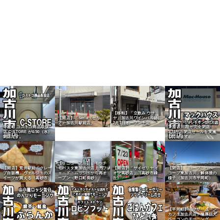
【移転】「立飲み ウサ
【開店】「Seria（セリ
ヤ」加古川ワインバル跡に
マックハウス イオンタウ
ア）加古川駅前店」
7月7日オープン予定
寺家町 コストコ商品取扱
ン加古川店 が完全閉店
店 C-STORE が4/30（水）
3/14から閉店セールを実施
閉店です。
しています。
【リニューアル】「モッチ
【開店】荒井駅前「クレー
モパスタ東加古川店」カフ
【開店】「サイゼリヤ イ
【閉店】「コープこうべ
プ自販機」ヴェルジェのス
ェ・ド・ムッシュから再オ
オン高砂店」（高砂市緑
コープ東加古川」解体後の
イーツが買える（高砂市）
ープン（野口町長砂）
丘）
様子（加古川市平岡町）
【平岡町】「マザームーン
カフェ加古川店」極厚巨大
ベーコンのモーニング