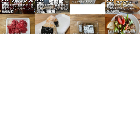
キ」の抹茶氷が人気
【加古川市】創業53年「喫
【加古川市】「播磨珈琲焙
【加古川市】老舗喫茶
茶オアシス」のモーニング
煎所」のコロンビア珈琲が
「VENT VERT」のモーニ
が人気
人気
ングが人気
【加古川市】日岡山公園
【別府町】「和牛しのだ」
【加古川市】「大濱海苔
【野口町北野】ヤマダスト
「ON THE HILL」のラン
の和牛肉じゃが用が人気
店」の海苔で鮭おにぎり
アーの「五目金平」を購入
チが人気
【野口町北野】ヤマダスト
【野口町北野】ヤマダスト
アーの「割烹一番だしつ
【加古川市】市役所職員食
アーの「五目金平」を購入
ゆ」を購入
堂の「香露うどん」を実食
【別府町】北京料理「桂
林」の焼飯チャーハンが人
気
【加古川市】「Bakery
【加古川市】「石窯パン工
【加古川市】「石窯パン工
Cafe Bears」の明太子パ
房マナレイア」のカレーパ
房マナレイア」のハード食
ンが人気
ンが人気
パンが人気
【尾上町】給食パン「マル
ヨシパン」のマヨ唐揚げパ
ンが人気
【加古川市】「石窯パン工
【平岡町新在家】人気パン
【加古川市】「ニシカワパ
房マナレイア」のカレーパ
店「パン工房フールフー
ン」の「コーヒーロール」
ンが人気
ル」の食パンが絶品
が人気
【加古川市】「小春日和」
のポテトベーコンパンが人