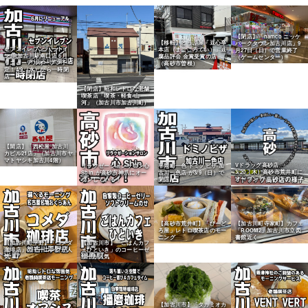
【閉店】「namco ニッケ
【移転】とうふ屋「豆心亭
パークタウン加古川店」9
セブンイレブン ハートイ
本店（まごころてい）」豆
月27日（日）で営業終了
ンJR加古川駅南口店 6月
腐品評会 金賞受賞の店
（ゲームセンター）
リニューアルオープン予
（高砂市曽根）
定！4/9（水）から一時閉
店
【閉店】昭和レトロな老舗
喫茶店「喫茶・軽食 山
河」（加古川市加古川町）
【開店】「西松屋 加古川
カピル21店」（加古川市ヤ
マトヤシキ加古川4階）
Vドラッグ高砂店
リラクゼーションサロン心
平岡町一色 ドミノピザ 加
3/20（木）高砂市荒井町に
Shin が高砂市神爪にオー
古川一色店 が3/9（日）で
オープン！
プンしている！
閉店
【高砂市荒井町】「びーど
【加古川町寺家町】カフェ
ろ屋」レトロ喫茶店のモー
「ROOM2」加古川市立図
ニング
書館近く
【加古川町平野】「コメダ
【加古川市】「ごはんカフ
珈琲店」のモーニングが人
ェひといき」のコーヒーゼ
気
リーが人気
【加古川市】「タカミオカ