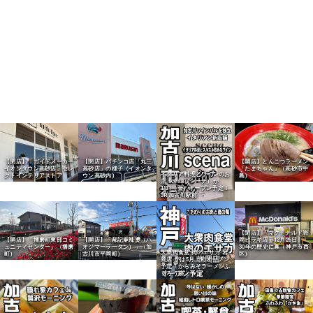
【閉店】「ガイドメーカー
【閉店】パチンコ店「丸三
【開店】とんこつラーメン
イオンタウン高砂店」セレ
高砂店」の様子（イオンタ
「たまちゃん」（高砂市中
イタリア料理とワインのお
クトインテリアストア
ウン高砂内）
島）
店 scena（シーナ）が
1/31（金）オープン予定！
JR加古川駅前
【閉店】「マクドナルド岩
【開店】「播磨町東部コミ
【開店】「郝記麻辣燙（ハ
岡ヒラキ店」12月26日、
ュニティセンター」（播磨
オジマーラータン）」（加
30年の歴史に幕（神戸市西
大衆肉食堂 肉のエサカ 岩
町）
古川市平岡町）
区）
岡店 がは5月上旬オープン
予定！からみそラーメンふ
くろう跡