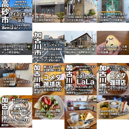
【開店】スイーツ店
【開店】「ザグザグ加古川
【開店】「Seria（セリ
「KEIKOMAX」加古川町
北在家店」TSUTAYA加古
ア）加古川駅前店」
じけまち商店街
川店跡地に（北在家町）
アイスノオミセai,s 高砂市
鹿嶋神社参道にオープン！
【出店予定】「そよら小野
【閉店】「喫茶
【加古川市尾上町】「お菓
（仮称）」2027年秋、イ
nico&#8230;」その後、建
子工房こころん」のクッキ
オン小野店跡地に
物は残る（稲美町国安）
ー自販機
セブンイレブン加古川円長
寺南店 2/27（木）別府町
にオープン！直前の様子
【加古川市】
「079BUILD」のカフェオ
レが人気
【加古川町平野】「コメダ
【加古川市】「cafe de
【加古川町平野】「コメダ
珈琲店」のモーニングが人
LaLa」のいちごジャムト
珈琲店」のミニシロノワー
気
ーストモーニングが人気
ルが人気
【高砂市荒井町】「びーど
【加古川市】日岡山公園
ろ屋」レトロ喫茶店のモー
「ON THE HILL」のラン
ニング
チが人気
【加古川市】「Wood
Cafe 人と木」のホットサ
ンドモーニングが人気
【松陽】「bird street +