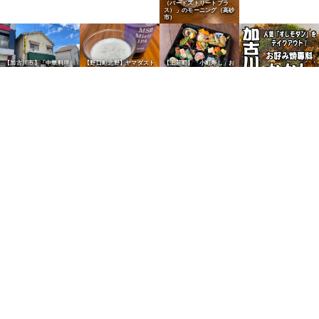
（バードストリートプラ
ス）」のモーニング（高砂
市）
【上荘町】「小町寿し」お
【加古川市】「中華料理
【野口町北野】ヤマダスト
祝い・法事に映える仕出し
龍」がYouTube番組で紹
アーで「MSBミスティ
弁当
介
IPA」を購入
【加古川市】老舗「お好み
焼専科 かかし」のすじモ
ダンが人気
【志方町】「パルプラザ」
【高砂市荒井町】「カレー
【東加古川】味噌ラーメン
肉のヒライの「かつめし」
の東インド商店」スパイス
「麺場田所商店 東加古川
が絶品
が人気（完売必至）
店」を実食
【志方町】「大福精肉店」
のミンチカツが人気
【加古川市】「小春日和」
【加古川市】「Bakery
【加古川市】「ニシカワパ
のボロニャと枝豆パンが人
Cafe Bears」のハード食
ン」の黒糖ピーナツサンド
気
パンが人気
が人気
【平岡町新在家】「パン工
房フールフール」の明太ポ
テトフィセルが人気
【加古川市】「石窯パン工
【加古川市】「石窯パン工
【加古川市】「ベーカリー
【加古川市】「石窯パン工
房マナレイア」の大山牛乳
房マナレイア」のあんぱん
パンダ」の極上食パンが人
房マナレイア」の玉子焼き
食パンが人気
が人気
気
サンドが人気