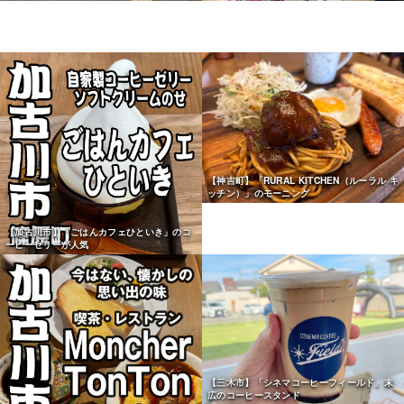
【神吉町】「RURAL KITCHEN（ルーラル キ
ッチン）」のモーニング
【加古川市】「ごはんカフェひといき」のコ
ーヒーゼリーが人気
【三木市】「シネマコーヒーフィールド」末
広のコーヒースタンド