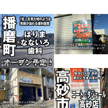
【リニューアル】「業務スーパー フレッシュ
石守 稲美店」2025年7月24日（木）オープ
ン
はりまなないろ歯科 12月に播磨町北本荘に開
院予定！
【開店】「呑処サクットTOKI（トキ）」
2025年1月1日オープン（JR加古川駅前）