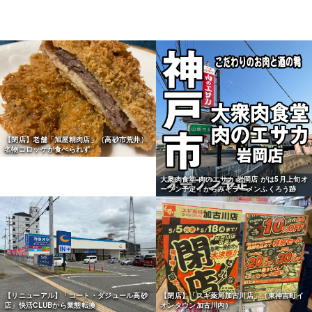
【閉店】老舗「旭屋精肉店」（高砂市荒井）
名物コロッケが食べられず
大衆肉食堂 肉のエサカ 岩岡店 がは5月上旬オ
ープン予定！からみそラーメンふくろう跡
【リニューアル】「コート・ダジュール高砂
【閉店】「スギ薬局加古川店」（東神吉町イ
店」快活CLUBから業態転換
オンタウン加古川内）