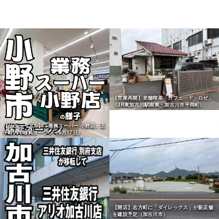
【営業再開】老舗喫茶「カフェ・ド・ロゼ」
（JR東加古川駅南東・加古川市平岡町）
【リニューアル】「業務スーパー 小野店」王
子町内で移転オープン（4月17日）
【開店】志方町に「ダイレックス」が新店舗
を建設予定（加古川市）