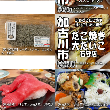
【加古川市】「cafe de LaLa」のアーモンド
バターモーニングが人気
【野口町北野】ヤマダストアーの「上ちりめ
ん」を購入
【加古川市】「たこ焼き大だいこ石守店」の
たこ焼きが人気
【東神吉町】「すし官太 加古川店」の寿司が
【加古川市】「弁当 百本立」のこだわり弁当
人気
が人気