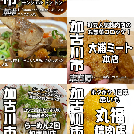
【加古川市】「Moncher TonTon」のデミオ
ムレツモーニングが人気
【加古川市】「やました商店」のひねポンが
人気
【志方町】「大浦ミート本店」のジューシー
コロッケが人気