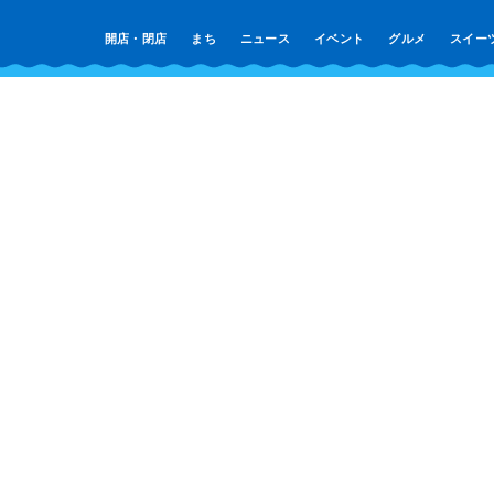
開店・閉店
まち
ニュース
イベント
グルメ
スイー