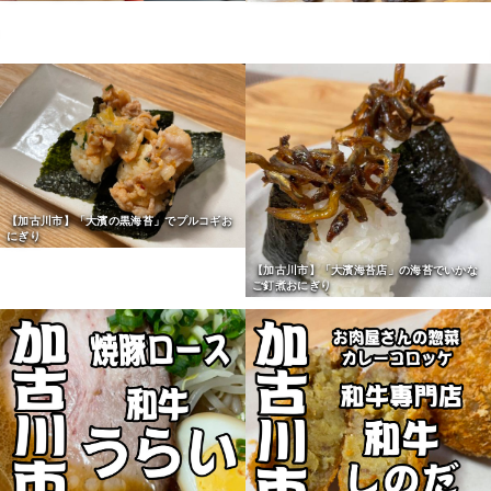
【加古川市】「大濱の黒海苔」でプルコギお
にぎり
【加古川市】「大濱海苔店」の海苔でいかな
ご釘煮おにぎり