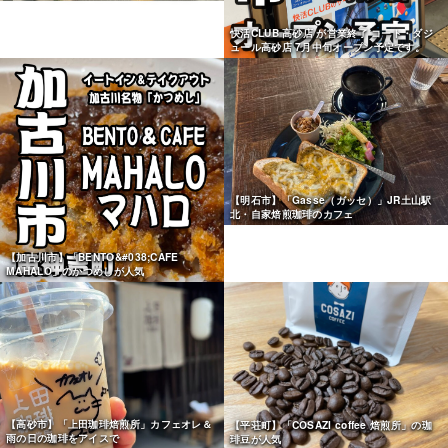
快活CLUB 高砂店 が営業終了 コート・ダジ
ュール高砂店 7月中旬オープン予定です。
【明石市】「Gasse（ガッセ）」JR土山駅
北・自家焙煎珈琲のカフェ
【加古川市】「BENTO&#038;CAFE
MAHALO」のかつめしが人気
【高砂市】「上田珈琲焙煎所」カフェオレ＆
【平荘町】「COSAZI coffee 焙煎所」の珈
雨の日の珈琲をアイスで
琲豆が人気