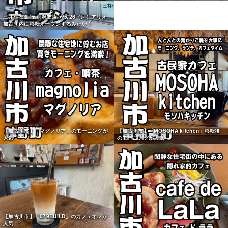
三井住友銀行 別府支店 が5/26（月）アリオ
加古川内に移転オープンするみたい！
【加古川市】「マグノリア」のモーニングが
【加古川市】「MOSOHA kitchen」移転後
人気
のモーニングが人気
【加古川市】「079BUILD」のカフェオレが
人気