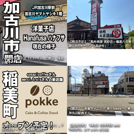
【開店予定】「真肉焼屋 高砂店」籠屋八兵衛
跡に8月オープン（高砂市）
ハナフサ洋菓子店 12/31（火）で閉店 現在
の様子
【開店】「和食ダイニング 将～masa～」東
加古川駅南すぐ
【開店予定】「カフェ pokke（ポッケ）」7
月30日オープン（稲美町国岡）