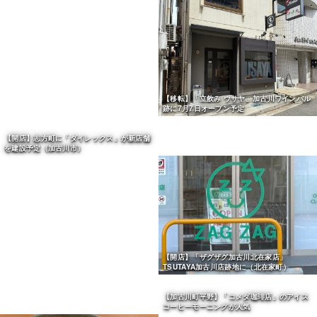
【開店】「焼肉 雅」2025年8月1日オープン
【移転】「立飲み ウサヤ」加古川ワインバル
（加古川市西神吉町岸）
跡に7月7日オープン予定
【開店】志方町に「ダイレックス」が新店舗
【開店】「ザグザグ加古川北在家店」
を建設予定（加古川市）
TSUTAYA加古川店跡地に（北在家町）