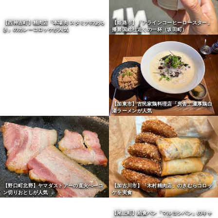
【姫路市】「アラインコーヒーロースター」
播磨国総社近くの一杯（坂田町）
【加東市】古民家鶏料理店「房舎」濃厚鶏白
湯ラーメンが人気
【西神吉町】精肉店「本場肉 スタミナのあら
き」のカレーコロッケが人気
【野口町北野】ヤマダストアーの直火ベーコ
【加古川市】「木村精肉店」のきむらコロッ