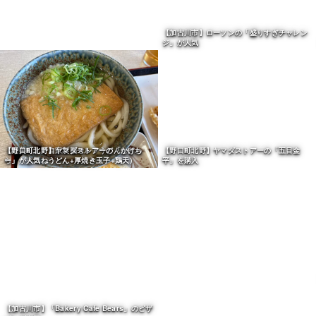
【稲美町】「自家製麺セルフうどんむぎわ
【加古川市】ローソンの「盛りすぎチャレン
ら」（きつねうどん+厚焼き玉子+鶏天）
ジ」が人気
【野口町北野】ヤマダストアーの「かけち
【野口町北野】ヤマダストアーの「五目金