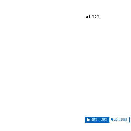
929
開店・閉店
加古川町