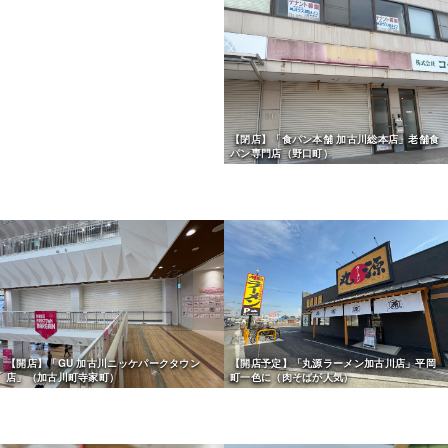
【開店】「Cafeポート」イタリアンカフェ
【閉店】「食パン本舗 加古川総本店」老舗食
（高砂駅南）
パン専門店（野口町）
【開店】「GU 加古川ニッケパークタウン
【開店予定】「丸源ラーメン加古川店」平岡
店」（加古川町寺家町）
町一色に（肉そばが人気）