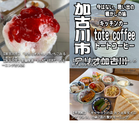
【加古川市】「タカミオカキ」のいちごみる
く氷が人気
【加古川市】アリオ加古川「tote coffee」の
カフェラテが人気
【平岡町】「キャサリンの店 カフェ＆ダイニ
ング ブレス」小鉢7皿の贅沢モーニング
【加古川市】老舗喫茶「VENT VERT」のモ
ーニングが人気