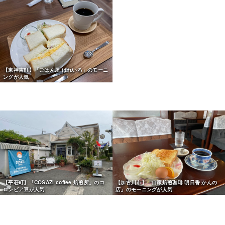
【東神吉町】「ごはん屋 はれいろ」のモーニ
【加古川市】「HOLT. COFFEE and
ングが人気
TREATS」カフェオレが人気
【平荘町】「COSAZI coffee 焙煎所」のコ
【加古川市】「自家焙煎珈琲 明日香 かんの
ロンビア豆が人気
店」のモーニングが人気