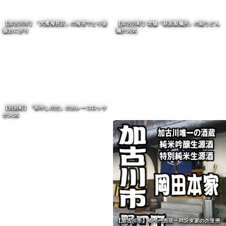
【加古川市】「大濱海苔店」の海苔でとり釜
飯おにぎり
【加古川町】老舗「萩原製麺所」の細うどん
麺が人気