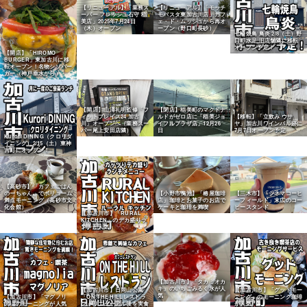
【リニューアル】「業務ス
【リニューアル】「モッチ
ーパー フレッシュ石守 稲
モパスタ東加古川店」カフ
美店」2025年7月24日
ェ・ド・ムッシュから再オ
（木）オープン
ープン（野口町長砂）
七輪焼鳥 鳥炎 2/8（土）野
口町水足 旧店舗隣に移転
オープン予定！
【開店】「HIROMO
BURGER」東加古川に移
転オープン！名物シソバー
ガー（神戸垂水から）
【開店】山澤礼明監修「フ
【閉店】稲美町のマクドナ
ィットプレイス24 加古
ルドがゼロ店に「稲美ジョ
【移転】「立飲み ウサ
川」オープンへ（業務スー
イフルプラザ店」12月26
ヤ」加古川ワインバル跡に
パー尾上安田店隣）
日
7月7日オープン予定
Kurori DINING（クロリダ
イニング）2/15（土）東神
吉町にオープン！
【高砂市】「カフェごはん
のーちゃん」でボリューム
【小野市鴨池】「椿屋珈琲
【三木市】「シネマコーヒ
満点モーニング（高砂市文
店」珈琲とお菓子のお店で
ーフィールド」末広のコー
化会館）
ケーキと珈琲を満喫
ヒースタンド
【加古川市】「RURAL
KITCHEN」のデカ盛りラ
ンチが人気
【加古川市】「タカミオカ
キ」のいちごみるく氷が人
【加古川市】日岡山公園
【加古川市】「グッドモー
気
【加古川市】「マグノリ
「ON THE HILLレストラ
ニング」のモーニング珈琲
ア」のモーニングが人気
ン」リニューアル後を実食
が人気