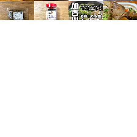
【野口町北野】ヤマダスト
【加古川市】「大濱海苔
【加古川市】「やました商
アーの「五目金平」を購入
店」の「海苔香」が人気
店」のひねポンが人気
【加古川市】老舗うどん
「ちから」のかけうどん定
食が人気
【西神吉町】「とりのほね
【別府町】「和牛しのだ」
加古川店」の特製中華そば
のミンチカツが人気
が人気
【志方町】「大福精肉店」
【別府町】「和牛しのだ」
のミンチカツが人気
のコロッケが人気
【加古川市】「ぱふぱふ
【加古川市】「石窯パン工
【加古川市】「石窯パン工
【尾上町】給食パン「マル
堂」のプレーン食パンが人
房マナレイア」の大山牛乳
房マナレイア」のナンカレ
ヨシパン」のカレーパンが
気
食パンが人気
ーが人気
人気
【加古川市】「Bakery
【尾上町】給食パン「マル
【加古川市】「石窯パン工
【加古川市】「石窯パン工
Cafe Bears」の明太子パ
ヨシパン」のクリームシチ
房マナレイア」の玉子焼き
房マナレイア」のナンカレ
ンが人気
ューパンが人気
サンドが人気
ーが人気