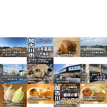
【開店予定】「ネクステー
【開店】志方町に「ダイレ
ジ加古川店」新築工事の様
【開店】「パン屋 たかぱ
ックス」が新店舗を建設予
子（尾上町安田）
ん」（加古川町稲屋）
定（加古川市）
【開店】「スギ薬局 加古
川今福店」2025年1月16日
オープン（マルアイ跡）
【開店】「yellow
【開店】「呑処サクット
yellow（イエローイエロ
【開店】「カフェリアン」
TOKI（トキ）」2025年1月
ー）」明石焼の店（高砂
高砂市から移転（加古川市
【開店】「中華そば弦流」
1日オープン（JR加古川駅
市）
新神野）
（加古川市稲屋）
前）
【加古川市】「コメダ珈琲
【加古川町平野】「コメダ
店」のめんたいクリームパ
珈琲店」のナポリタンが人
スタが人気
気
【高砂市】「yellow（イエ
【加古川町】レトロ老舗
ロー）高砂店」人気のジェ
「珈琲の家 アンクル」の
ラート（荒井町若宮町）