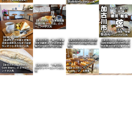
モーニングが人気
【加古川市】「自家焙煎珈
琲 明日香 かんの店」のモ
ーニングが人気
【加古川市】「マグノリ
【加古川市】「喫茶・軽食
ア」のモーニングが人気
弦」のモーニングが人気
【松陽】「bird street +
（バードストリートプラ
ス）」のモーニング（高砂
市）
【高砂市】デカ盛り定食の
店「お食事処ごはんや」で
ランチ
【加古川市】インド料理
【加古川市別府町】パン屋
【閉店】「うまかろ～」加
「パシュパティ イオンタ
「PLANE CAVALLO」が
西市の隠れ播州ラーメン店
ウン店」のカレーが人気
人気
（2025年1月訪問）
【加古川市】うなぎ「はま
う」のうなぎ弁当が人気
【加古川市】「二代目おか
【東加古川】「三六弁当」
だラーメン」のおでんが人
【加古川市】「ごんた寿
の大からあげ弁当が人気
気
司」の上にぎり定食が人気
【加古川市】「Bakery
【加古川市】「食パン本舗
【加古川市】「Bakery