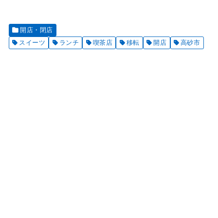
開店・閉店
スイーツ
ランチ
喫茶店
移転
開店
高砂市