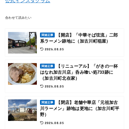
公式インスタグラム
合わせて読みたい
【開店】「中華そば弦流」二郎
関連記事
系ラーメン跡地に（加古川町稲屋）
2026.08.05
【リニューアル】「がきの一杯
関連記事
はなれ加古川店」呑み喰い処733跡に
（加古川町北在家）
2026.08.05
【閉店】老舗中華店「元祖加古
関連記事
川ラーメン」跡地は更地に（加古川町平
野）
2026.08.05