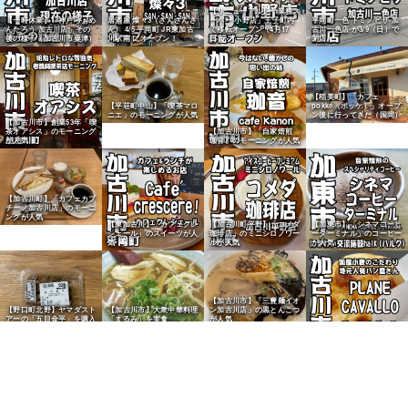
【リニューアル】「業務ス
【一時休業】「神戸らぁめ
居酒屋 燦々3（さんさんさ
ーパー 小野店」王子町内
平岡町一色 ドミノピザ 加
んたろう 加古川店」その
ん） 4/5 平岡町 JR東加古
で移転オープン（4月17
古川一色店 が3/9（日）で
後の様子（加古川市粟津）
川駅南 にオープン！
日）
閉店
【稲美町】「カフェ
【平荘町中山】「喫茶マロ
pokke（ポッケ）」オープ
ニエ」のモーニングが人気
ン後に行ってきた（国岡）
【加古川市】創業53年「喫
茶オアシス」のモーニング
【加古川市】「自家焙煎
が人気
珈音」のモーニングが人気
【加古川町】「カフェカプ
チーノ加古川店」のモーニ
ングが人気
【東加古川】「カフェクレ
【加古川町平野】「コメダ
【加東市】「シネマコーヒ
シェール」のスイーツが人
珈琲店」のミニシロノワー
ーターミナル」のコーヒー
気
ルが人気
が人気
【加古川市】「三豊麺イオ
【野口町北野】ヤマダスト
【加古川市】大衆中華料理
ン加古川店」の黒とんこつ
アーの「五目金平」を購入
「まるみ」を実食
が人気
【加古川市別府町】パン屋
「PLANE CAVALLO」が
人気
【加古川市野口】「中華飯
【加古川市】「大浦ミート