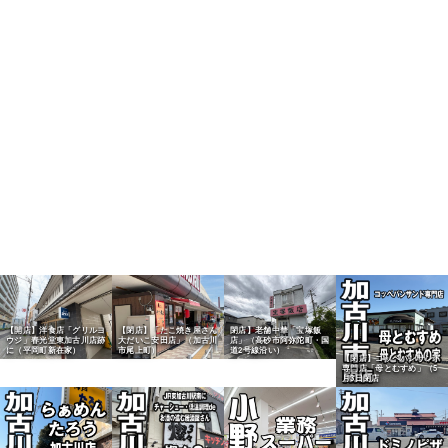
【開店】洋食店「グリルヨ
【閉店】「たこ焼き屋さん
閉店】老舗中華「宝塚飯
ウジ」春光堂東加古川店跡
大だいこ安田店」（加古川
店」（高砂市阿弥陀町・国
に（平岡町新在家）
市尾上町）
道2号線沿い）
【閉店】コッペパンサンド
専門店「母とむすめ」（5
月3日閉店