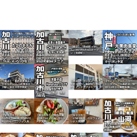
【開店】「呑味処 かれ
ん」2025年8月8日オープ
【開店】古本市場加古川別
【閉店】「紅茶と英国菓子
大衆肉食堂 肉のエサカ 岩
ン（別府町）
府店跡に「たびのホテル加
CHATSWORTH」その後
岡店 がは5月上旬オープン
古川」が2025年9月15日
の様子（JR加古川駅前・
予定！からみそラーメンふ
（月祝）オープン予定！
加古川町篠原町）
くろう跡
【開店】「創作居酒屋あい
【閉店】「ガイドメーカー
【リニューアル】「コー
かキッチン」（JR東加古
イオンタウン高砂店」セレ
ト・ダジュール高砂店」快
川駅・加古川市平岡町）
クトインテリアストア
活CLUBから業態転換
ハナフサ洋菓子店
12/31（火）で閉店 現在
の様子
【加古川市】「ROOM2
【加古川市】日岡山公園
【加古川市】
COFFEE&#038;ROASTE
「ON THE HILL」のラン
「079BUILD」のカフェオ
R」のモーニングが人気
チが人気
レが人気
【閉店】昭和レトロ「喫
茶・軽食 山河」（加古川
市）