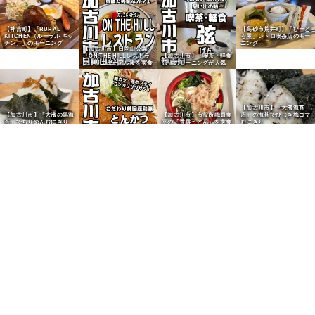
【神吉町】「RURAL
【高砂市荒井町】「びーど
KITCHEN（ルーラル キッ
ろ屋」レトロ喫茶店のモー
チン）」のモーニング
ニング
【加古川市】日岡山公園
「ON THE HILLレストラ
【加古川市】「喫茶・軽食
ン」リニューアル後を実食
弦」のモーニングが人気
【加古川市】「大濱海苔
【加古川市】「大濱の黒海
【加古川市】市役所職員食
店」の海苔でひじき梅ゴマ
苔」でちりめんおにぎり
堂の「香露うどん」を実食
おにぎり
【上荘町】「とんかつ隅
野」のとんかつ定食が人気
【加古川市】「讃岐うどん
【志方町】精肉店「福良」
むらさき加古川店」の山菜
のコロッケが人気
うどんが人気
【加古川市】ニッケパーク
【加古川市】老舗「お好み
タウン「ラーメン弦流」の
焼専科 かかし」のすじモ
豚骨ラーメンが人気
ダンが人気
【加古川市】「ニシカワパ
ン」のマンゴーチョコデニ
【加古川市】「ニシカワパ
【加古川市】「ニシカワパ
【加古川市】「小春日和」
ッシュが人気
ン」の牛乳パンが人気
ン」のバッファローが人気
のチョコパンが人気