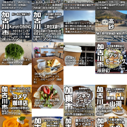
【開店予定】「肉のよいち
ツ直売所 加古川本店」オ
【開店】志方町に「ダイレ
【稲美町】六甲バター跡地
加古川野口店」吉翔跡に
ープン！いのまた循環器科
ックス」が新店舗を建設予
にマルアイ進出！マクドナ
2025年10月オープン
内科跡（加古川町友沢）
定（加古川市）
ルドの噂も
令和8年1月リニューアル開
館！野口公民館の様子 改
修？新築？記念イベントも
三井住友銀行 別府支店 が
実施されるみたい！
農と食の体験施設 農菓み
Kurori DINING（クロリダ
5/26（月）アリオ加古川内
きや 2/22（土）高砂市阿
イニング）2/15（土）東神
に移転オープンするみた
弥陀町にオープン！
吉町にオープン！
い！
【西脇市】「シネマコーヒ
【加古川市】「タカミオカ
ーロースターズ」（スペシ
キ」の抹茶氷が人気
ャルティ豆の焙煎店）
【加古川市】「グッドモー
ニング」のモーニング珈琲
が人気
【松陽】「bird street +
（バードストリートプラ
ス）」のモーニング（高砂
市）
【加古川市】日岡山公園
「ON THE HILL」のラン
チが人気
【加古川町平野】「コメダ
【加東市】「シネマコーヒ
【閉店】昭和レトロ「喫
珈琲店」のアイスコーヒー
ーターミナル」のコーヒー
茶・軽食 山河」（加古川
モーニングが人気
が人気
市）