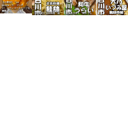
【小野市】「La
goccia（ラ・ゴッチ
ャ）」マンゴースイーツを
満喫
【別府町】北京料理「桂
【加古川市】「和牛うら
林」の焼飯チャーハンが人
い」の豚カルビでカレーを
【加古川町】「大乃いづみ
気
調理
屋」のどら焼が人気
【加古川市】「北京料理
【加古川市】「スマイルの
夜来香」で老舗中華のボリ
小鳥たち」のオレンジフル
【加古川市】業務スーパー
【加古川市】平荘湖のたこ
ューム定食（野口町北野）
ーツサンドが人気
の鶏竜田揚げが人気
焼き屋さんが人気
【加古川市】「石窯パン工
【加古川市】「ベーカリー
【加古川町】「ニシカワパ
房マナレイア」のナンカレ
パンダ」の極上食パンが人
ン加古川駅店」の明太フラ
ーが人気
気
ンスが人気
【尾上町】給食パン「マル
ヨシパン」のマヨ唐揚げパ
ンが人気
【加古川市】「ニシカワパ
【尾上町】給食パン「マル
ン」の黒糖ピーナツサンド
【加古川市】「ニシカワパ
ヨシパン」のシュガートー
【加古川市】「ニシカワパ
が人気
ン」の「アベック」が人気
ストが人気
ン」のクリームパンが人気
【平荘町小畑】ローソンで
【加古川市】「和菓子
「GODIVA×LAWSON」コ
&#038;喫茶 三河屋」の葛
ラボ商品を購入
饅頭が人気
【東加古川】「リーテンコ