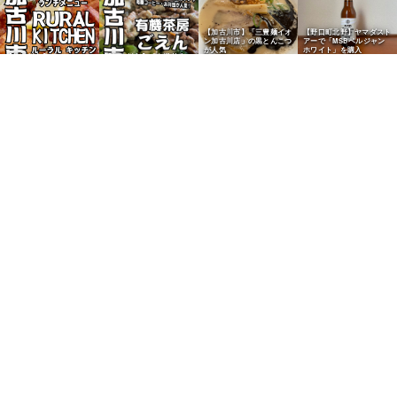
【加古川市】「三豊麺イオ
【野口町北野】ヤマダスト
ン加古川店」の黒とんこつ
アーで「MSBベルジャン
が人気
ホワイト」を購入
【加古川市】「RURAL
【加古川市】「有機茶房
KITCHEN」のデカ盛りラ
ごえん」のまごころランチ
ンチが人気
が人気
【加古川市神野】「中華食
【加古川町】「かぴまー
堂 千成亭」がYouTubeで
と」法楽屋の法楽あられが
【加古川市】「大濱海苔
【志方町】精肉店「福良」
紹介
人気
店」の海苔で鮭おにぎり
の牛スジが人気
【加古川市】「Bakery
【加古川町】「阪急ベーカ
【加古川市】「Bakery
【八幡町宗佐】パン屋「ベ
Cafe Bears」の菓子パン
リー」の食パン・バゲット
Cafe Bears」の明太子パ
ーカリー四季」の食パンが
三昧が人気
が人気
ンが人気
人気
【加古川市】「Bakery
【加古川市】「ニシカワパ
【加古川市】「ニシカワパ
【加古川市】「石窯パン工
Cafe Bears」のピザパン
ン」のマンゴーチョコデニ
ン」の「コーヒーロール」
房マナレイア」のカレーパ
が人気
ッシュが人気
が人気
ンが人気
【加古川市】「和菓子
【別府町】「ヴァニーリ
&#038;喫茶 三河屋」のシ
ア」の焼き菓子が人気
ュークリームが人気
【播磨町】「彩りケーキ
【加古川市】「和菓子
nico」のハロウィンスイ
&#038;喫茶 三河屋」の生
ーツが人気
麩饅頭が人気