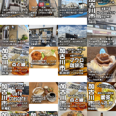
【閉店】「明洞」「肉バル
【開店】「yellow
【開店予定】isara（イサ
コズチ」加古川駅前で相次
yellow（イエローイエロ
ラ）24時間営業のセルフ型
ぎ閉店（JR加古川駅前
ー）」明石焼の店（高砂
無人カフェ
南）
市）
ハナフサ洋菓子店
12/31（火）で閉店 現在
の様子
【開店】「BANZAI
【開店】スイーツ店
Cafe&#038;bar en」（カ
【開店】「業務スーパー
【閉店】「食パン本舗 加
「KEIKOMAX」加古川町
フェ＆バー・高砂市・JR
尾上安田店」2025年8月7
古川総本店」老舗食パン専
じけまち商店街
宝殿駅北）
日オープン
門店（野口町）
【加古川町平野】「コメダ
珈琲店」のナポリタンが人
気
【加古川市】「コーヒーハ
ウス点と線」のモーニング
【新神野】「ブウロ珈琲
【野口町】「Cher
が人気
店」のモーニングが至福
Anges（シェール アンジ
ュ）」ケーキが人気のカフ
ェ（市役所東）
【加古川町】「カフェカプ
チーノ加古川店」のモーニ
ングが人気
【東加古川】「カフェクレ
【加古川市】「コーヒーハ
【加古川市】昭和レトロ
シェール」のスイーツが人
ウス点と線」のモーニング
「喫茶いるか」のモーニン
気
が人気
グが人気