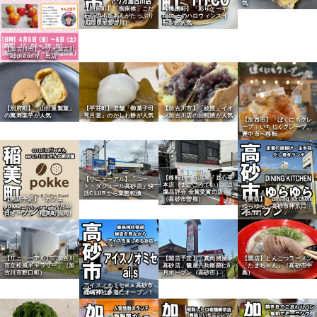
気
【別府町】「御座候」こだ
【播磨町】「彩りケーキ
わりの小豆あんがたっぷり
nico」のハロウィンスイ
（アリオ加古川）
ーツが人気
【加古川市】アリオ加古川
「apple only」出店
【別府町】「山田屋製菓」
【平荘町】老舗「御菓子司
【加古川市】「紋度」イオ
の萬寿楽芋が人気
秀月堂」のかしわ餅が人気
ン加古川店の回転焼が人気
【加西市】「ぼくにもクレ
ープ」いちじくクレープ、
豊中市へ移転
【移転】とうふ屋「豆心亭
【リニューアル】「コー
本店（まごころてい）」豆
ト・ダジュール高砂店」快
腐品評会 金賞受賞の店
活CLUBから業態転換
【開店予定】「カフェ
【開店】「dining kitchen
（高砂市曽根）
pokke（ポッケ）」7月30
ゆらゆら」高砂市神爪に
日オープン（稲美町国岡）
（5/19）
【リニューアル】「加古川
【開店予定】「真肉焼屋
【開店】とんこつラーメン
市立松風ギャラリー」（加
高砂店」籠屋八兵衛跡に8
「たまちゃん」（高砂市中
古川市野口町）
月オープン（高砂市）
島）
アイスノオミセai,s 高砂市
鹿嶋神社参道にオープン！