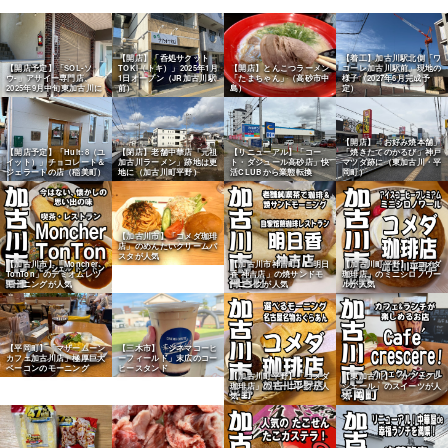
【開店】「呑処サクット
【着工】加古川駅北側「ワ
【開店予定】「SOL-ソ
TOKI（トキ）」2025年1月
【開店】とんこつラーメン
コーレ加古川駅前」現地の
ウ-」アサイー専門店、
1日オープン（JR加古川駅
「たまちゃん」（高砂市中
様子（2027年6月完成予
2025年9月中旬東加古川に
前）
島）
定）
【開店】「お好み焼本舗」
【開店予定】「Huit:8（ユ
【閉店】老舗中華店「元祖
【リニューアル】「コー
「焼きたてのかるび」神戸
イット）」チョコレート＆
加古川ラーメン」跡地は更
ト・ダジュール高砂店」快
マツダ跡に（東加古川・平
ジェラートの店（稲美町）
地に（加古川町平野）
活CLUBから業態転換
岡町）
【加古川市】「コメダ珈琲
店」のめんたいクリームパ
スタが人気
【加古川市】「Moncher
【加古川市神吉町】「明日
【加古川町平野】「コメダ
TonTon」のデミオムレツ
香 神吉店」の焼サンドモ
珈琲店」のミニシロノワー
モーニングが人気
ーニングが人気
ルが人気
【平岡町】「マザームーン
【三木市】「シネマコーヒ
カフェ加古川店」極厚巨大
ーフィールド」末広のコー
ベーコンのモーニング
ヒースタンド
【加古川町平野】「コメダ
【東加古川】「カフェクレ
珈琲店」のモーニングが人
シェール」のスイーツが人
気
気