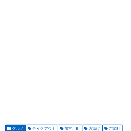
グルメ
テイクアウト
加古川町
唐揚げ
寺家町