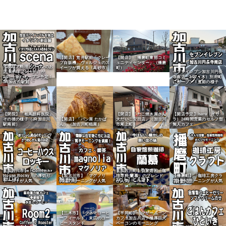
【開店】荒井駅前「クレー
【開店】「播磨町東部コミ
プ自販機」ヴェルジェのス
ュニティセンター」（播磨
イタリア料理とワインのお
イーツが買える（高砂市）
町）
店 scena（シーナ）が
セブンイレブン加古川円長
1/31（金）オープン予定！
寺南店 2/27（木）別府町
JR加古川駅前
にオープン！直前の様子
【閉院】「相馬眼科医院」
【閉店】「たこ焼き屋さん
【開店予定】isara（イサ
その後の様子（JR加古川
【開店】「パン屋 たかぱ
大だいこ安田店」（加古川
ラ）24時間営業のセルフ型
駅南前）
ん」（加古川町稲屋）
市尾上町）
無人カフェ
【加古川市】「Coffee
【加古川町】自家焙煎「珈
House Rocky」の厚切り
【加古川市】「マグノリ
琲専科 蘭慕」のブレンド
【播磨町】「珈琲工房クラ
トーストが人気
ア」のモーニングが人気
が人気
フト」のモーニングが人気
【三木市】「シネマコーヒ
【平岡町】「マザームーン
ーフィールド」末広のコー
カフェ加古川店」極厚巨大
ヒースタンド
ベーコンのモーニング