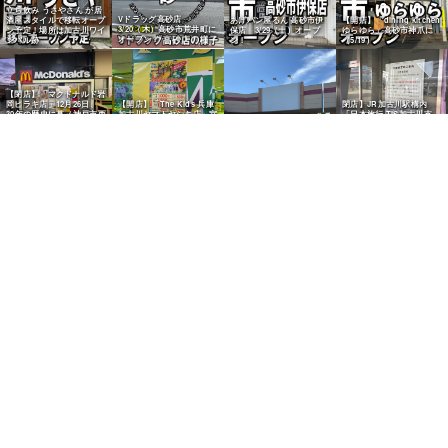
立ち飲み うさやさん が居
Vドラッグ高砂店
酒屋スタイルで移転オープ
あげパン屋るん 高砂市伊
【開店】「dining kitchen
3/20（木）高砂市荒井町に
ン予定！場所は加古川ワイ
保店 3/29（土）オープ
ゆらゆら」高砂市神爪に
オープン！
ンバル跡
ン！
（5/19）
【閉店】「マクドナルド岩
岡ヒラキ店」12月26日、
【開店】「The Kids 兵庫
閉店】JR加古川駅構内
30年の歴史に幕（神戸市西
加古川ヤマトヤシキ店」室
「日本旅行 TiS加古川支
区）
内遊園地
店」
【閉店】「加古川フィット
ネスベリーベリー」（イオ
ンタウン加古川内）
【加古川町】「カフェカプ
チーノ加古川店」のモーニ
ングが人気
【加古川市尾上町】「café
【加古川市】「Coffee
marche MAMAN」のモー
House Rocky」の厚切り
ニングが人気
トーストが人気
【加古川市】「ごはんカフ
ェひといき」のくりーむソ
ーダが人気