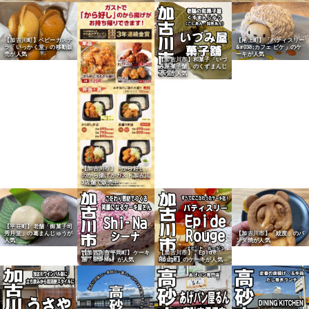
【加古川町】ベビーカステ
【尾上町】「パティスリー
ラ「いっかく堂」の移動販
&#038;カフェ ピケ」のケ
売が人気
ーキが人気
【加古川市】和菓子「いづ
み屋菓子舗」のくずまんじ
ゅうが人気
【加古川市】「から好し」
のから揚げがガスト加古川
3店舗で販売中
【平荘町】老舗「御菓子司
秀月堂」の葛まんじゅうが
【加古川市】「紋度」のパ
人気
ンダ焼が人気
【加古川市平岡町】ケーキ
【加古川市】「Epi de
屋「Shi-Na」が人気
Rouge」のケーキが人気