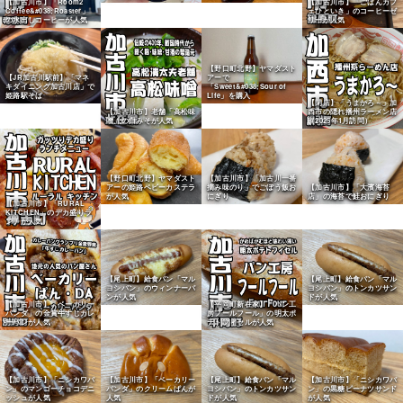
【加古川市】「Room2
【加古川市】「ごはんカフ
Coffee&#038;Roaster」
ェひといき」のコーヒーゼ
の水出しコーヒーが人気
リーが人気
【野口町北野】ヤマダスト
【JR加古川駅前】「マネ
アーで
キダイニング加古川店」で
「Sweet&#038;Sour of
姫路駅そば
Life」を購入
【閉店】「うまかろ～」加
【加古川市】老舗「高松味
西市の隠れ播州ラーメン店
噌」の白みそが人気
（2025年1月訪問）
【野口町北野】ヤマダスト
【加古川市】「加古川一番
アーの姫路ベビーカステラ
摘み味のり」でごぼう飯お
【加古川市】「大濱海苔
が人気
にぎり
店」の海苔で鮭おにぎり
【加古川市】「RURAL
KITCHEN」のデカ盛りラ
ンチが人気
【尾上町】給食パン「マル
【尾上町】給食パン「マル
ヨシパン」のウィンナーパ
ヨシパン」のトンカツサン
ンが人気
ドが人気
【加古川市】「ベーカリー
【平岡町新在家】「パン工
パンダ」の金賞牛すじカレ
房フールフール」の明太ポ
ーパンが人気
テトフィセルが人気
【加古川市】「ニシカワパ
【加古川市】「ベーカリー
【尾上町】給食パン「マル
【加古川市】「ニシカワパ
ン」のマンゴーチョコデニ
パンダ」のクリームぱんが
ヨシパン」のトンカツサン
ン」の黒糖ピーナツサンド
ッシュが人気
人気
ドが人気
が人気