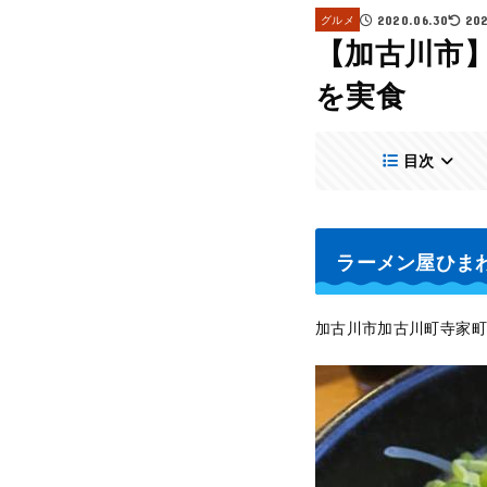
グルメ
2020.06.30
202
【加古川市
を実食
目次
ラーメン屋ひま
加古川市加古川町寺家町