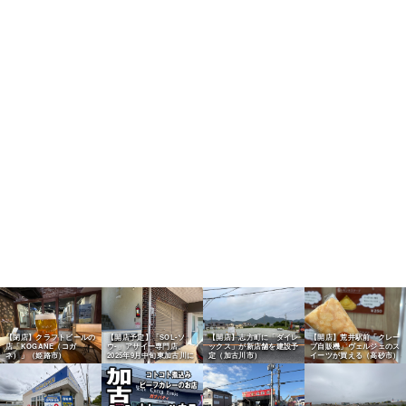
【閉店】クラフトビールの
【開店予定】「SOL-ソ
【開店】志方町に「ダイレ
【開店】荒井駅前「クレー
店「KOGANE（コガ
ウ-」アサイー専門店、
ックス」が新店舗を建設予
プ自販機」ヴェルジェのス
ネ）」（姫路市）
2025年9月中旬東加古川に
定（加古川市）
イーツが買える（高砂市）