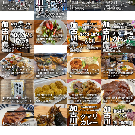
【開店】「自転車専門店ダ
【開店】「郝記麻辣燙（ハ
【出店予定】「そよら小野
イワサイクル 加古川安田
オジマーラータン）」（加
（仮称）」2027年秋、イ
店」（加古川市尾上町）
古川市平岡町）
オン小野店跡地に
カレーハウス ガナパティ
が2/1（土）加古川町友沢
にオープンしています！
【加古川市】日岡山公園
「ON THE HILL」のラン
チが人気
【加古川市】「ごはんカフ
【加古川市】「Wood
【加古川市】老舗「コーヒ
ェひといき」のコーヒーゼ
Cafe 人と木」の夏野菜カ
ー通の店 カトレア」のモ
リーが人気
レーが人気
ーニングが人気
【平岡町】「キャサリンの
店 カフェ＆ダイニング ブ
【平岡町】「マザームーン
【加古川町寺家町】カフェ
【加古川町平野】「コメダ
レス」小鉢7皿の贅沢モー
カフェ加古川店」極厚巨大
「ROOM2」加古川市立図
珈琲店」のナポリタンが人
ニング
ベーコンのモーニング
書館近く
気
【加古川市】「北京料理
【野口町北野】ヤマダスト
夜来香」で老舗中華のボリ
【野口町北野】ヤマダスト
アーでフードトラックの明
【加古川市】市役所職員食
ューム定食（野口町北野）
アーの「かけちー」が人気
石焼きを購入
堂の「かつめし」を実食
【加古川市】「大福精肉
【東加古川駅】焼鳥屋「に
店」の国産牛アミ焼で焼肉
【加古川市】「大濱海苔
わ・とりのすけ別館」鶏白
店」の海苔でいかなご釘煮
【加古川町】「クマリカレ
湯ラーメンランチ（平岡
おにぎり
ー」市役所近くが人気
町）