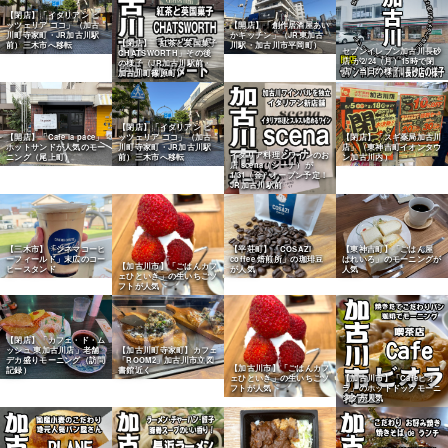
【閉店】「イタリアン ピ
ッツェリア ココ」（加古
【開店】「創作居酒屋あい
川町寺家町・JR加古川駅
かキッチン」（JR東加古
【閉店】「紅茶と英国菓子
前）三木市へ移転
川駅・加古川市平岡町）
セブンイレブン加古川長砂
CHATSWORTH」その後
店 が2/24（月）15時で閉
の様子（JR加古川駅前・
店 当日の様子。
加古川町篠原町）
【閉店】「イタリアン ピ
【開店】「Cafe la pace」
ッツェリア ココ」（加古
【閉店】「スギ薬局加古川
ホットサンドが人気のモー
川町寺家町・JR加古川駅
店」（東神吉町イオンタウ
イタリア料理とワインのお
ニング（尾上町）
前）三木市へ移転
ン加古川内）
店 scena（シーナ）が
1/31（金）オープン予定！
JR加古川駅前
【三木市】「シネマコーヒ
【東神吉町】「ごはん屋
【平荘町】「COSAZI
ーフィールド」末広のコー
はれいろ」のモーニングが
coffee 焙煎所」の珈琲豆
【加古川市】「ごはんカフ
ヒースタンド
人気
が人気
ェひといき」の生いちごソ
フトが人気
【閉店】「カフェ・ド・ム
ッシュ 東加古川店」老舗
【加古川町寺家町】カフェ
デカ盛りモーニング（訪問
「ROOM2」加古川市立図
【加古川市】「ごはんカフ
記録）
書館近く
ェひといき」の生いちごソ
【加古川市】「Cafeビオ
フトが人気
ラ」のホットドックモーニ
ングが人気