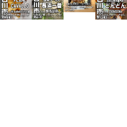
【加古川市】「かつめし
いろはーず」の半額ビーフ
かつめし
【加古川市別府町】パン屋
【加古川市】「長浜ラーメ
【加古川市】お好み焼き
「PLANE CAVALLO」が
ン長浜一番」のラーメンが
「どんどん」のランチが人
人気
人気
気
【高砂市】播州風中華そば
【野口町北野】ヤマダスト
【加古川市】「加古川楽
「麺処 風」大盛チャーシ
アーの田辺農園バナナが人
市」でかつめしの会のかつ
ューメン（JR宝殿駅北）
気
めしを実食
【加古川市】老舗うなぎ
「はまう」のうな重定食が
人気
【尾上町】給食パン「マル
【加古川市】パン「シュワ
ヨシパン」のカレーパンが
ルツカッツ」を実食
人気
【加古川市】「ベーカリー
【加古川市】「ベーカリー
パンダ」のチョコクリーム
パンダ」の金賞牛すじカレ
パンが人気
ーパンが人気
【加古川町】「ニシカワパ
【加古川市】「Bakery
【加古川市】「スマイルの
【加古川市】「ニシカワパ
ン加古川駅店」のチャレン
Cafe Bears」の明太子パ
小鳥たち」のフルーツサン
ン」のバッファローが人気
ジセットが人気
ンが人気
ドが人気
【開店】「Huit:8（ユイッ
【加古川市】日岡山公園
【加古川市】「播磨奉菓匠
【加古川町】「大乃いづみ
ト）」チョコ&#038;ジェ
「ON THE HILL」のラン
六萬石」の栗どら焼きが人
屋」の鶴林寺太子もなかが