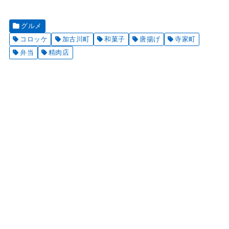
グルメ
コロッケ
加古川町
和菓子
唐揚げ
寺家町
弁当
精肉店