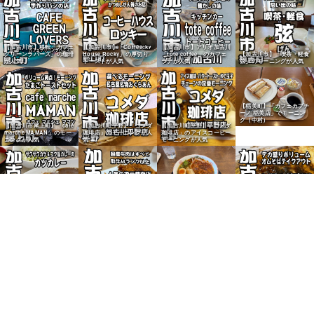
【加古川市】移転「カフェ
【加古川市】「Coffee
【加古川市】アリオ加古川
グリーンラバーズ」の珈琲
House Rocky」の厚切り
「tote coffee」のカフェ
【加古川市】「喫茶・軽食
が人気
トーストが人気
ラテが人気
弦」のモーニングが人気
【稲美町】「カフェカプチ
ーノ 稲美店」でモーニン
グ（中村）
【加古川市尾上町】「café
【加古川町平野】「コメダ
【加古川町平野】「コメダ
marche MAMAN」のモー
珈琲店」のモーニングが人
珈琲店」のアイスコーヒー
ニングが人気
気
モーニングが人気
【野口町】製麺所直営「麺
工房おおにし」でラーメ
ン・そばランチ
【加古川市】精肉店「肉の
【加古川市】老舗「お好み
【加古川市】市役所職員食
えびす屋」のメンチカツが
焼専科 かかし」のオムそ
堂の「カツカレー」を実食
人気
ばが人気
【JR加古川駅前】「マネ
キダイニング加古川店」で
姫路駅そば
【加古川市】老舗うなぎ
【加古川市】老舗「お好み
【別府町】「和牛しのだ」
「はまう」のうな重定食が
焼専科 かかし」のオムそ
のチキンカツが人気
人気
ばが人気