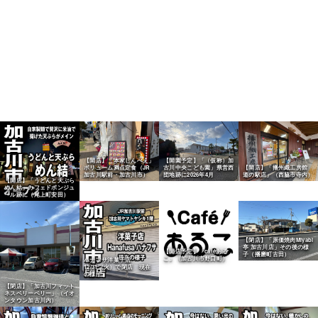
【開店】「本家しんべえ」
【開園予定】「（仮称）加
ボリューム満点定食（JR
古川中央こども園」県営西
【開店】「播州織工房館
加古川駅前・加古川市）
団地跡に2026年4月
道の駅店」（西脇市寺内）
【開店】「うどんと天ぷら
めん結」カフェドボンジュ
ール跡に（尾上町安田）
【閉店】「原価焼肉Miyabi
亭 加古川店」その後の様
【開店予定】「caféある
子（播磨町古田）
こ」（加古川市野口町）
ハナフサ洋菓子店
12/31（火）で閉店 現在
の様子
【閉店】「加古川フィット
ネスベリーベリー」（イオ
ンタウン加古川内）