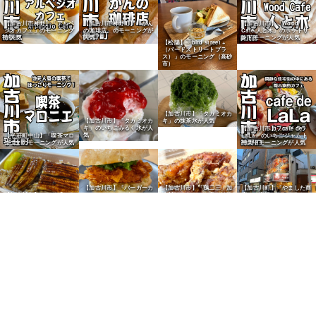
【加古川市神野】「アルペ
【加古川市神野町】「かん
【加古川市】「Wood
ジオカフェ」のモーニング
の珈琲店」のモーニングが
Cafe 人と木」のホットサ
が人気
人気
ンドモーニングが人気
【松陽】「bird street +
（バードストリートプラ
ス）」のモーニング（高砂
市）
【加古川市】「タカミオカ
キ」の抹茶氷が人気
【加古川市】「タカミオカ
キ」のいちごみるく氷が人
【加古川市】「cafe de
気
【平荘町中山】「喫茶マロ
LaLa」のいちごジャムト
ニエ」のモーニングが人気
ーストモーニングが人気
【加古川市】「バーガーカ
【加古川市】「鶏二三」加
【加古川町】「やました商
【加古川市】うなぎ「はま
モネ」のクリスピーチキン
古川ヤマトヤシキ店の淡路
店」の唐揚げをかまいたち
う」のうなぎ弁当が人気
バーガーが人気
産鶏唐揚げが人気
山内さんも絶賛
【加古川市】老舗「お好み
焼専科 かかし」のミック
スそば焼が人気
【西神吉町】精肉店「本場
【加古川市】「丸福精肉
【加古川市】「おかず家丸
肉 スタミナのあらき」の
店」のなつかしコロッケが
福」のコロッケが人気
コロッケが人気
人気