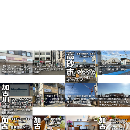
【移転】「ちゃんこつけめ
【開店】「yellow
【閉店】「食パン本舗 加
ん東京KING 東加古川駅前
yellow（イエローイエロ
古川総本店」老舗食パン専
店」移転予定（加古川市平
ー）」明石焼の店（高砂
門店（野口町）
岡町）
市）
【開店】「dining kitchen
ゆらゆら」高砂市神爪に
（5/19）
【開店】「呑処サクット
【着工】加古川駅北側「ワ
令和8年1月リニューアル開
TOKI（トキ）」2025年1月
コーレ加古川駅前」現地の
館！野口公民館の様子 改
1日オープン（JR加古川駅
様子（2027年6月完成予
修？新築？記念イベントも
マックハウス イオンタウ
前）
定）
実施されるみたい！
ン加古川店 が完全閉店
3/14から閉店セールを実施
しています。