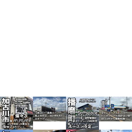
Golfspace Lime（ゴルフ
【開店】「業務スーパー
【リニューアル】「コー
スペースライム）
尾上安田店」2025年8月7
ト・ダジュール高砂店」快
5/4（日）～6（火）播磨町
日オープン
活CLUBから業態転換
居酒屋 燦々3（さんさんさ
にプレオープン！24時間営
ん） 4/5 平岡町 JR東加古
業 インドア・シミュレー
川駅南 にオープン！
ションゴルフの店