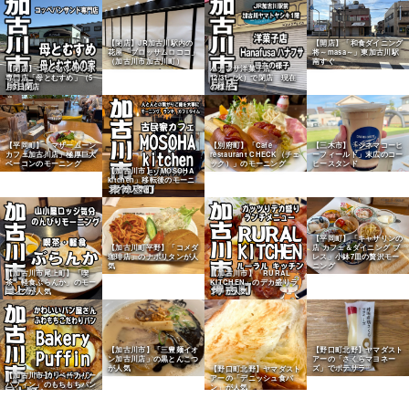
【閉店】JR加古川駅内の
【開店】「和食ダイニング
花屋「ブロッサムロココ」
将～masa～」東加古川駅
（加古川市加古川町）
南すぐ
【閉店】コッペパンサンド
ハナフサ洋菓子店
専門店「母とむすめ」（5
12/31（火）で閉店 現在
月3日閉店
の様子
【平岡町】「マザームーン
【別府町】「Cafe
【三木市】「シネマコーヒ
カフェ加古川店」極厚巨大
restaurant CHECK（チェ
ーフィールド」末広のコー
ベーコンのモーニング
ック）」のモーニング
ヒースタンド
【加古川市】「MOSOHA
kitchen」移転後のモーニ
ングが人気
【平岡町】「キャサリンの
店 カフェ＆ダイニング ブ
【加古川町平野】「コメダ
レス」小鉢7皿の贅沢モー
珈琲店」のナポリタンが人
ニング
気
【加古川市尾上町】「喫
【加古川市】「RURAL
茶・軽食ぶらんか」のモー
KITCHEN」のデカ盛りラ
ニングが人気
ンチが人気
【加古川市】「三豊麺イオ
【野口町北野】ヤマダスト
ン加古川店」の黒とんこつ
アーの「さくらマヨネー
が人気
ズ」でポテサラ
【野口町北野】ヤマダスト
【加古川市】「ベーカリー
アーの「デニッシュ食パ
パフィン」のもちもちパン
ン」が人気
が人気